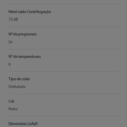
Nível ruído Centrifugação
72 dB
Nº de programas
14
Nº de temperaturas
6
Tipo de cuba
Ondulado
Côr
Preto
Dimensões LxAxP