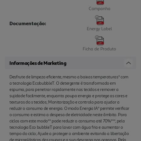
Campanha
Documentação:
Energy Label
Ficha de Produto
Informações de Marketing
Desfrute de limpeza eficiente, mesmo a baixas temperaturas* com
a tecnologia EcobubbleT. O detergente é transformado em
espuma, para penetrar rapidamente nos tecidos e remover a
sujidade facilmente, enquanto poupa energia e protege as cores e
texturas do s tecidos; Monitorização e controlo para ajudar a
reduzir o consumo de energia. O modo Energia IA* permite verificar
o consumo e estima a despesa de eletricidade neste âmbito. Para
ciclos com este modo** pode reduzir o consumo até 70%***, pela
tecnologia Eco bubbleT para lavar com água fria e aumentar o
tempo do ciclo; Ajude a proteger o ambiente evitando a libertação
de microplásticos das roupas e a sua descarga nos oceanos. Pela