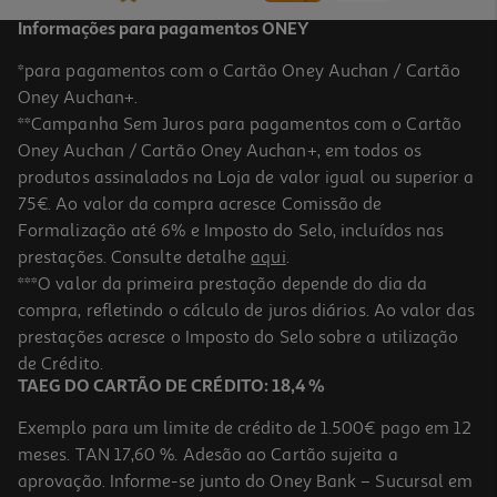
Informações para pagamentos ONEY
*para pagamentos com o Cartão Oney Auchan / Cartão
Oney Auchan+.
**Campanha Sem Juros para pagamentos com o Cartão
Oney Auchan / Cartão Oney Auchan+, em todos os
produtos assinalados na Loja de valor igual ou superior a
75€. Ao valor da compra acresce Comissão de
Formalização até 6% e Imposto do Selo, incluídos nas
prestações. Consulte detalhe
aqui
.
5.0
(1)
Máquina Lavar Roupa Lg F4x7511tbb - Preto Matte A 11kg
***O valor da primeira prestação depende do dia da
compra, refletindo o cálculo de juros diários. Ao valor das
749.99 €/un
prestações acresce o Imposto do Selo sobre a utilização
749,99 €
de Crédito.
TAEG DO CARTÃO DE CRÉDITO: 18,4 %
Exemplo para um limite de crédito de 1.500€ pago em 12
meses. TAN 17,60 %. Adesão ao Cartão sujeita a
aprovação. Informe-se junto do Oney Bank – Sucursal em