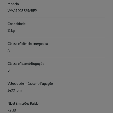
Modelo
WW11DG5B25ABEP
Capacidade
11 kg
Classe eficiência energética
A
Classe efic.centrifugação
B
Velocidade máx. centrifugação
1400 rpm
Nível Emissões Ruido
72 dB