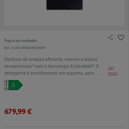
Faça a sua avaliação
Ref. / EAN:
8806095539409
Desfrute de limpeza eficiente, mesmo a baixas
temperaturas* com a tecnologia EcobubbleT. O
ver
detergente é transformado em espuma, para
mais
penetrar rapidamente nos tecidos e remover a
sujidade facilmente, enquanto poupa energia e
protege as cores e texturas do s tecidos;
Monitorização e controlo para ajudar a reduzir o
consumo de energia. O modo Energia IA* permite
679,99 €
verificar o consumo e estima a despesa de
eletricidade neste âmbito. Para ciclos com este
modo** pode reduzir o consumo até 70%***, pela