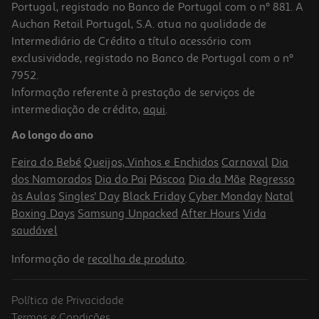
Portugal, registado no Banco de Portugal com o nº 881. A
Auchan Retail Portugal, S.A. atua na qualidade de
Intermediário de Crédito a título acessório com
exclusividade, registado no Banco de Portugal com o nº
7952.
Informação referente à prestação de serviços de
5.0
(2)
intermediação de crédito,
aqui
.
Máquina Lavar Roupa Bosch Wgh244axes I-Dos - Inox A 9kg
Ao longo do ano
749.99 €/un
Feira do Bebé
Queijos, Vinhos e Enchidos
Carnaval
Dia
749,99 €
dos Namorados
Dia do Pai
Páscoa
Dia da Mãe
Regresso
às Aulas
Singles' Day
Black Friday
Cyber Monday
Natal
Boxing Days
Samsung Unpacked
After Hours
Vida
saudável
Informação de
recolha de produto
.
Política de Privacidade
Termos e Condições