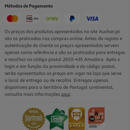
599.99 €/un
Métodos de Pagamento
599,99 €
Os preços dos produtos apresentados no site Auchan.pt
são os praticados nas compras online. Antes do registo e
autenticação do cliente os preços apresentados servem
apenas como referência e são os praticados para entregas
e recolhas no código postal 2650-435 Amadora. Após o
login e em função da proximidade e do código postal,
serão apresentados os preços em vigor na loja que serve
o local de entrega ou de recolha. Entregas apenas
disponíveis para o território de Portugal continental,
4.8
(5)
consulte mais informações
aqui
.
Máquina De Lavar Roupa Bosch Wan2820xep - Silver A 9kg
749.99 €/un
749,99 €