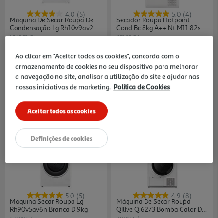
4.0
(5)
5.0
(4)
Máquina De Secar Roupa De
Secador Roupa Hotpoint
Condensação Lg Rh10v9av2wr
Cond.bc 8kg A++ Nt M11 82sk
10kg Branco
Eu
1249.99 €/un
659.99 €/un
1.249,99 €
659,99 €
Ao clicar em "Aceitar todos os cookies", concorda com o
armazenamento de cookies no seu dispositivo para melhorar
a navegação no site, analisar a utilização do site e ajudar nas
Indisponível online
nossas iniciativas de marketing.
Política de Cookies
Aceitar todos os cookies
Definições de cookies
5.0
(5)
4.9
(8)
Máquina Secar Roupa Lg
Máquina De Secar Roupa
Rh90v5av6n Branca D 9kg
Qilive Q.6273 Bomba Calor D
8kg