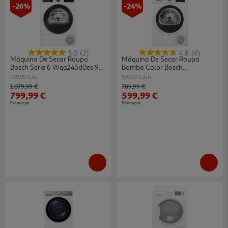
-26%
-24%
5.0
(2)
4.8
(6)
Máquina De Secar Roupa
Máquina De Secar Roupa
Bosch Serie 6 Wqg245d0es 9
Bomba Calor Bosch
Kg Bomba De Calor Classe C
Wtr83200es Branco E 8kg
799.99 €/un
599.99 €/un
Price reduced from
to
Price reduced from
to
1.079,99 €
789,99 €
799,99 €
599,99 €
Promoção
Promoção