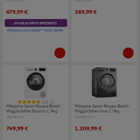
679.99 €/un
369.99 €/un
679,99 €
369,99 €
5% DESCONTO IMEDIATO
0% juros com Cartão** TAEG 18,4%
5.0
(1)
Máquina Secar Roupa Bosch
Máquina Secar Roupa Bosch
Wqg243d0es Branco C 9kg
Wqg245dres Inox C 9kg
749.99 €/un
1209.99 €/un
749,99 €
1.209,99 €