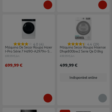
4.0
(4)
4.4
(19)
Máquina De Secar Roupa Haier
Máquina Secar Roupa Hisense
I-Pro Série 7 Hd90-A2979n-S
Dhqe800bw2 Serie Qe D 8kg
9kg Bomba De Calor Branca
699.99 €/un
499.99 €/un
699,99 €
499,99 €
Indisponível online