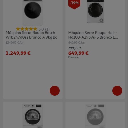
-19%
5.0
(1)
Máquina Secar Roupa Bosch
Máquina Secar Roupa Haier
Wrb247d0es Branco A 9kg Bc
Hd100-A2959e-S Branco E
10kg
1249.99 €/un
649.99 €/un
Price reduced from
to
799,99 €
1.249,99 €
649,99 €
Promoção