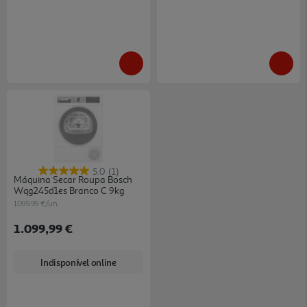
5.0
(1)
Máquina Secar Roupa Bosch
Wqg245d1es Branco C 9kg
1099.99 €/un
1.099,99 €
Indisponível online