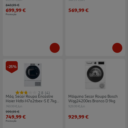
Price reduced from
to
849,99 €
699,99 €
569,99 €
Promoção
-25%
2.8
(4)
Máq. Secar Roupa Encastre
Máquina Secar Roupa Bosch
Haier Hdbi H7a2tbex-S E 7kg
Wqg24200es Branco D 9kg
Bc
749.99 €/un
929.99 €/un
Price reduced from
to
999,99 €
749,99 €
929,99 €
Promoção