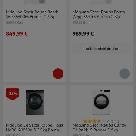
Máquina Secar Roupa Bosch
Máquina Secar Roupa Bosch
Wtr85v00es Branco D 8kg
Wqg235d1es Branco C 8kg
849.99 €/un
989.99 €/un
849,99 €
989,99 €
Indisponível online
-18%
4.0
(1)
Máquina De Secar Roupa Haier
Máquina Secar Roupa Candy
Hd90-A3939r-S C 9kg Bomba
Gd 9n2b-S Branco D 9kg
De Calor
699.99 €/un
569.99 €/un