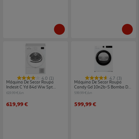
4.0
(1)
4.7
(3)
Máquina De Secar Roupa
Máquina De Secar Roupa
Indesit C Yd 84d Ww Spt
Candy Gd 10n2b-S Bomba De
Bomba De Calor Classe C
Calor D 10kg
619.99 €/un
599.99 €/un
Branca 8kg
619,99 €
599,99 €