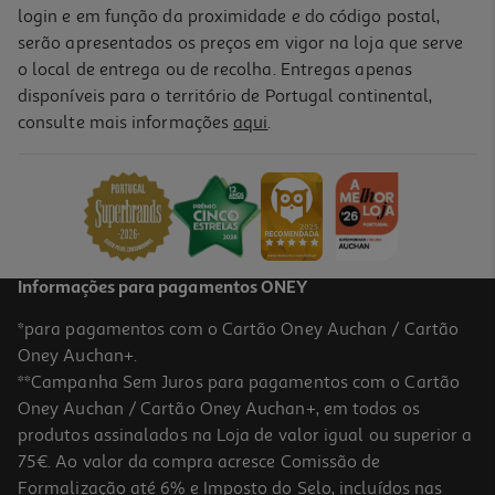
login e em função da proximidade e do código postal,
serão apresentados os preços em vigor na loja que serve
o local de entrega ou de recolha. Entregas apenas
disponíveis para o território de Portugal continental,
consulte mais informações
aqui
.
Informações para pagamentos ONEY
*para pagamentos com o Cartão Oney Auchan / Cartão
Oney Auchan+.
**Campanha Sem Juros para pagamentos com o Cartão
Oney Auchan / Cartão Oney Auchan+, em todos os
produtos assinalados na Loja de valor igual ou superior a
75€. Ao valor da compra acresce Comissão de
Formalização até 6% e Imposto do Selo, incluídos nas