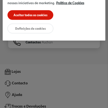
nossas iniciativas de marketing.
Política de Cookies
Ir para
Homepage
Aceitar todos os cookies
Veja os nossos
Folhetos
Definições de cookies
Contactos
Auchan
Lojas
Contacto
Ajuda
Trocas e Devoluções