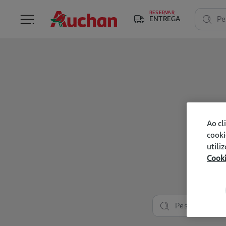
RESERVAR
ENTREGA
Pe
Ao cl
cooki
utili
Cook