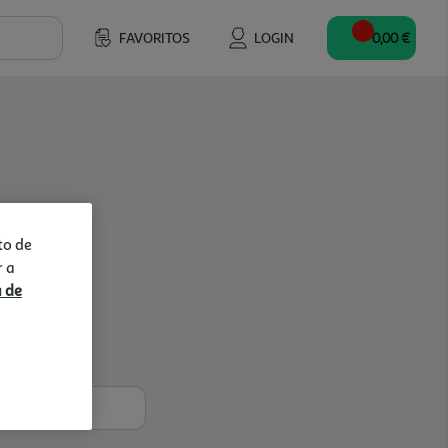
FAVORITOS
LOGIN
0,00 €
to de
r a
a de