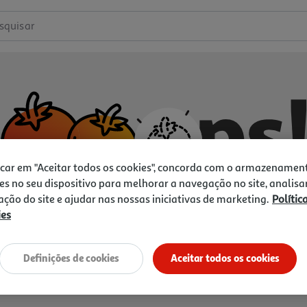
squisar
icar em "Aceitar todos os cookies", concorda com o armazenamen
es no seu dispositivo para melhorar a navegação no site, analisa
zação do site e ajudar nas nossas iniciativas de marketing.
Polític
ies
Não temos o que procura.
Vamos tentar de novo?
Definições de cookies
Aceitar todos os cookies