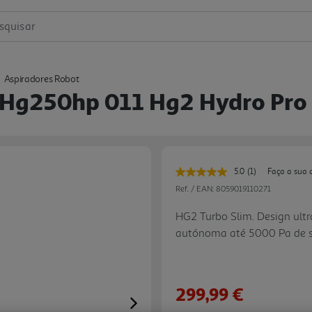
squisar
Aspiradores Robot
 Hg250hp 011 Hg2 Hydro Pro
5.0
(1)
Faça a sua 
Leu
uma
Ref. / EAN:
8059019110271
avaliação.
Link
HG2 Turbo Slim. Design ultra
para
autónoma até 5000 Pa de su
a
mesma
sem complicações: Sem cont
página.
retornará automaticamente 
estação de recolha de pó. 
299,99 €
scan e atualiza o layout da
Next