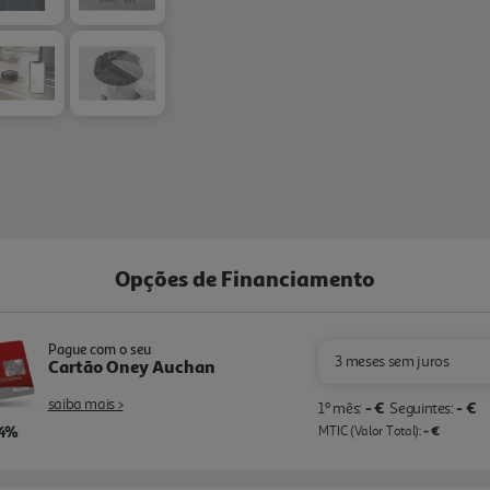
Opções de Financiamento
Pague com o seu
3 meses sem juros
Cartão Oney Auchan
saiba mais >
- €
- €
1º mês:
Seguintes:
,4%
- €
MTIC (Valor Total):