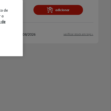
adicionar
to de
r a
a de
/08/2026 e 25/08/2026
verificar stock em loja >