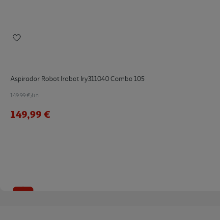
Aspirador Robot Irobot Iry311040 Combo 105
149.99 €/un
149,99 €
-10%