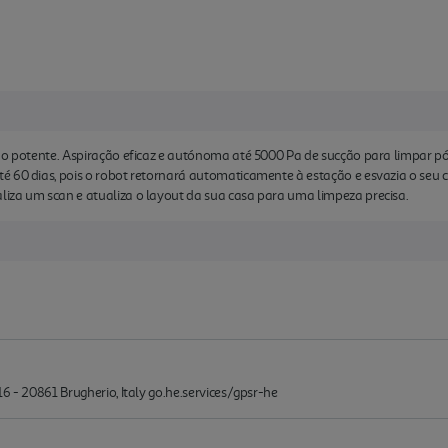
ção potente. Aspiração eficaz e autónoma até 5000 Pa de sucção para limpar p
é 60 dias, pois o robot retornará automaticamente à estação e esvazia o seu 
iza um scan e atualiza o layout da sua casa para uma limpeza precisa.
6 - 20861 Brugherio, Italy go.he.services/gpsr-he