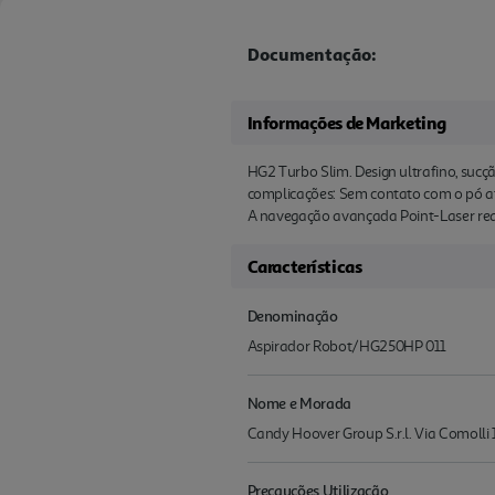
Documentação:
Informações de Marketing
HG2 Turbo Slim. Design ultrafino, suc
complicações: Sem contato com o pó at
A navegação avançada Point-Laser real
Características
Denominação
Aspirador Robot/HG250HP 011
Nome e Morada
Candy Hoover Group S.r.l. Via Comolli 1
Precauções Utilização