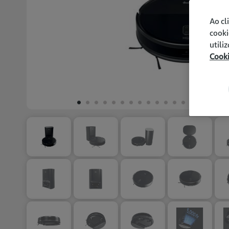
Ao cl
cooki
utili
Cook