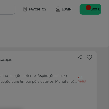
FAVORITOS
LOGIN
0,00 €
avaliação
fino, sucção potente. Aspiração eficaz e
ver
mais
cção para limpar pó e detritos. Manutenção
ato com o pó até 60 dias, pois o robot
à estação e esvazia o seu conteúdo na
A navegação avançada Point-Laser realiza um
 sua casa para uma limpeza precisa.