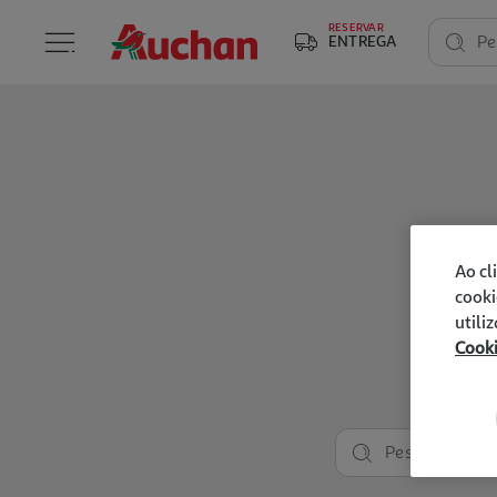
RESERVAR
ENTREGA
Pe
Ao cl
cooki
utili
Cook