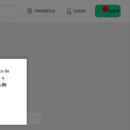
FAVORITOS
LOGIN
0,00 €
to de
r a
a de