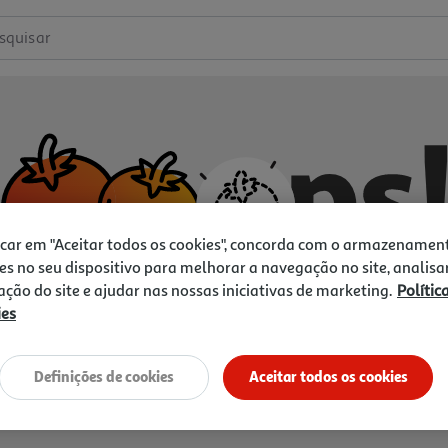
squisar
icar em "Aceitar todos os cookies", concorda com o armazenamen
es no seu dispositivo para melhorar a navegação no site, analisa
zação do site e ajudar nas nossas iniciativas de marketing.
Polític
ies
Não temos o que procura.
Vamos tentar de novo?
Definições de cookies
Aceitar todos os cookies