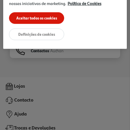
nossas iniciativas de marketing.
Política de Cookies
Ir para
Homepage
Aceitar todos os cookies
Veja os nossos
Folhetos
Definições de cookies
Contactos
Auchan
Lojas
Contacto
Ajuda
Trocas e Devoluções