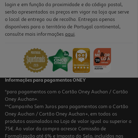
login e em função da proximidade e do código postal,
serão apresentados os preços em vigor na loja que serve
o local de entrega ou de recolha. Entregas apenas
disponíveis para o território de Portugal continental,
consulte mais informações
aqui
.
Informações para pagamentos ONEY
*para pagamentos com o Cartão Oney Auchan / Cartão
Oney Auchan+.
**Campanha Sem Juros para pagamentos com o Cartão
Oney Auchan / Cartão Oney Auchan+, em todos os
produtos assinalados na Loja de valor igual ou superior a
75€. Ao valor da compra acresce Comissão de
Formalização até 6% e Imposto do Selo, incluídos nas