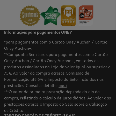
11.49 €/un
11,49 €
Informações para pagamentos ONEY
*para pagamentos com o Cartão Oney Auchan / Cartão
Oney Auchan+.
**Campanha Sem Juros para pagamentos com o Cartão
Oney Auchan / Cartão Oney Auchan+, em todos os
produtos assinalados na Loja de valor igual ou superior a
75€. Ao valor da compra acresce Comissão de
Formalização até 6% e Imposto do Selo, incluídos nas
prestações. Consulte detalhe
aqui
.
5.0
(4)
Lote De 10 Pastilhas De Limpeza Krups Xs300010
***O valor da primeira prestação depende do dia da
compra, refletindo o cálculo de juros diários. Ao valor das
13.99 €/un
prestações acresce o Imposto do Selo sobre a utilização
13,99 €
de Crédito.