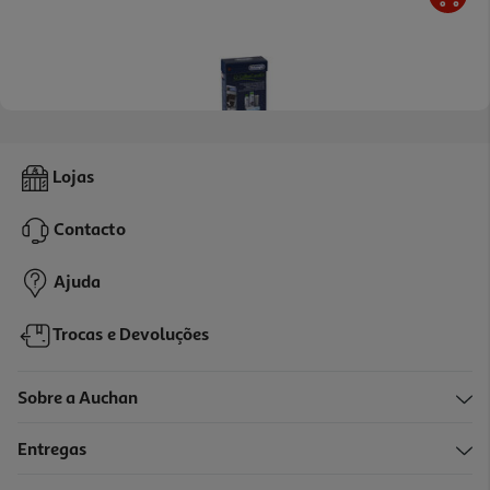
4.6
(143)
Kit Limpeza Coffee Care Delonghi Dlsc306
Lojas
22.49 €/un
Contacto
22,49 €
Ajuda
Trocas e Devoluções
Sobre a Auchan
Entregas