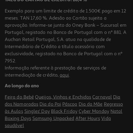
TAEG DO CARTÃO DE CRÉDITO: 18,4 %
Exemplo para um limite de crédito de 1.500€ pago em 12
meses. TAN 17,60 %. Adesão ao Cartão sujeita a
aprovação. Informe-se junto do Oney Bank – Sucursal em
Portugal, registado no Banco de Portugal com o nº 881. A
Auchan Retail Portugal, S.A. atua na qualidade de
Intermediário de Crédito a título acessório com
-23%
exclusividade, registado no Banco de Portugal com o nº
7952.
Informação referente à prestação de serviços de
intermediação de crédito,
aqui
.
Robot De Cozinha Multifunções Qilive Q.5122 4.8 L
Ao longo do ano
99.99 €/un
Price reduced from
to
129,99 €
Feira do Bebé
Queijos, Vinhos e Enchidos
Carnaval
Dia
99,99 €
dos Namorados
Dia do Pai
Páscoa
Dia da Mãe
Regresso
Promoção
às Aulas
Singles' Day
Black Friday
Cyber Monday
Natal
Boxing Days
Samsung Unpacked
After Hours
Vida
saudável