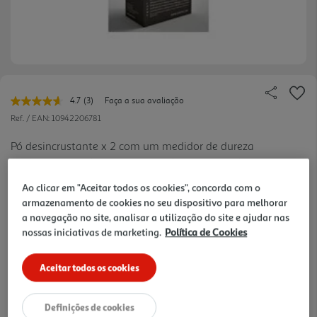
4.7
(3)
Faça a sua avaliação
Leu
3
Ref. / EAN:
10942206781
avaliações.
Link
Pó desincrustante x 2 com um medidor de dureza
para
da água. Este pó elimina os depósitos de calcário
a
ver
mesma
da sua máquina de café! Máquina de café, expresso
mais
página.
Ao clicar em "Aceitar todos os cookies", concorda com o
e chaleira, humidificador requerem uma
armazenamento de cookies no seu dispositivo para melhorar
desincrustação regular: a operação, muito fácil,
a navegação no site, analisar a utilização do site e ajudar nas
deve ser praticada v árias vezes por ano.
nossas iniciativas de marketing.
Política de Cookies
11,99 €
Aceitar todos os cookies
Receba em casa a 11/08/2026
, se encomendar até às 12h.
1h
Recolha em loja Express
*
3h
Recolha Drive
*
Definições de cookies
*Mediante disponibilidade de slot de entrega e stock em loja.