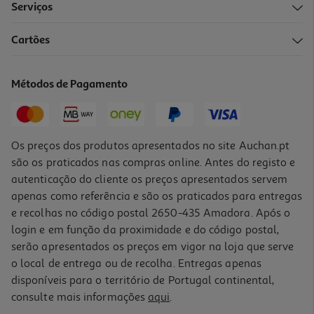
Serviços
4.3
(193)
Cartões
Filtro De Água Delonghi Dlsc002
16.99 €/un
Métodos de Pagamento
16,99 €
Os preços dos produtos apresentados no site Auchan.pt
são os praticados nas compras online. Antes do registo e
autenticação do cliente os preços apresentados servem
apenas como referência e são os praticados para entregas
e recolhas no código postal 2650-435 Amadora. Após o
login e em função da proximidade e do código postal,
serão apresentados os preços em vigor na loja que serve
o local de entrega ou de recolha. Entregas apenas
disponíveis para o território de Portugal continental,
3.9
(103)
consulte mais informações
aqui
.
Descalcidicante Ecodecalk Mini Delonghi Dlsc200