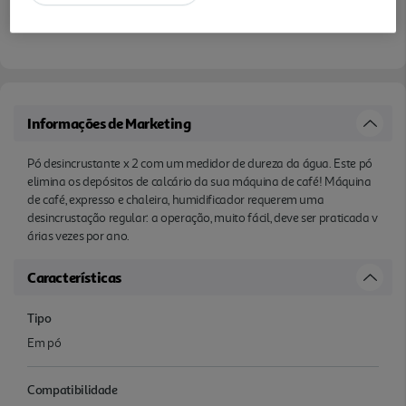
Informações de Marketing
Pó desincrustante x 2 com um medidor de dureza da água. Este pó
elimina os depósitos de calcário da sua máquina de café! Máquina
de café, expresso e chaleira, humidificador requerem uma
desincrustação regular: a operação, muito fácil, deve ser praticada v
árias vezes por ano.
Características
Tipo
Em pó
Compatibilidade