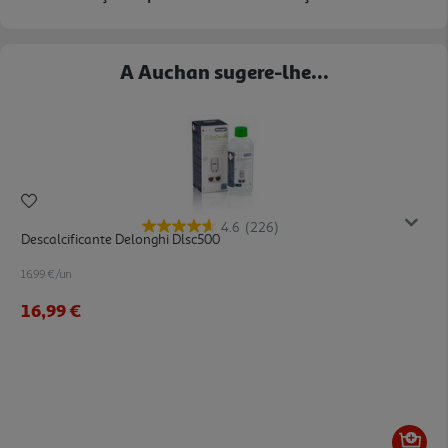
A Auchan sugere-lhe...
4.6
(226)
Descalcificante Delonghi Dlsc500
16.99 €/un
16,99 €