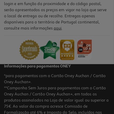
login e em função da proximidade e do código postal,
serão apresentados os preços em vigor na loja que serve
o local de entrega ou de recolha. Entregas apenas
disponíveis para o território de Portugal continental,
consulte mais informações
aqui
.
Informações para pagamentos ONEY
*para pagamentos com o Cartão Oney Auchan / Cartão
Oney Auchan+.
**Campanha Sem Juros para pagamentos com o Cartão
Oney Auchan / Cartão Oney Auchan+, em todos os
produtos assinalados na Loja de valor igual ou superior a
75€. Ao valor da compra acresce Comissão de
Formalização até 6% e Imposto do Selo, incluídos nas