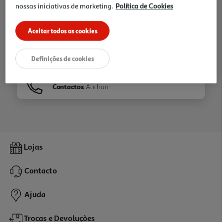
nossas iniciativas de marketing.
Política de Cookies
Ir para
Homepage
Aceitar todos os cookies
Veja os nossos
Folhetos
Definições de cookies
Contactos
Auchan
Lojas
Contacto
Ajuda
Trocas e Devoluções