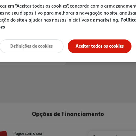
utilização mais prática ent
Receba em casa a 07/08/2026
, s
icar em "Aceitar todos os cookies", concorda com o armazenamen
ligar/desligar e cor preta,
1h
Recolha em loja Express
*
es no seu dispositivo para melhorar a navegação no site, analisa
solução acessível e direta 
3h
Recolha Drive
*
zação do site e ajudar nas nossas iniciativas de marketing.
Polític
para café moído, adapta-se 
*Mediante disponibilidade de slot de entreg
ies
para preparar bebidas de ca
Definições de cookies
Aceitar todos os cookies
Opções de Financiamento
Pague com o seu