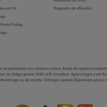
e
Impressão de fotos
ess em 1h
Programa de afiliados
oja
Ponto Pickup
rega
o os praticados nas compras online. Antes do registo e autent
lhas no código postal 2650-435 Amadora. Após o login e em fu
de entrega ou de recolha. Entregas apenas disponíveis para o t
4.1
(68)
al 15 Bar