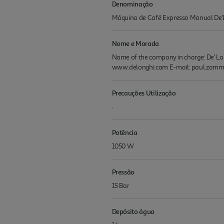
Denominação
Máquina de Café Expresso Manual De'L
Nome e Morada
Name of the company in charge: De' Long
www.delonghi.com E-mail: paul.zam
Precauções Utilização
.
Potência
1050 W
Pressão
15 Bar
Depósito água