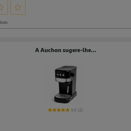
A Auchan sugere-lhe...
5.0
(2)