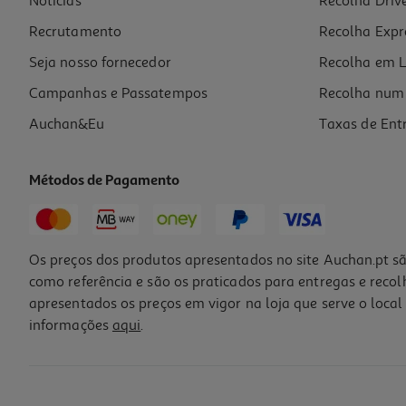
Notícias
Recolha Driv
119.99 €/un
Recrutamento
Recolha Expr
119,99 €
Seja nosso fornecedor
Recolha em L
Campanhas e Passatempos
Recolha num 
Auchan&Eu
Taxas de Ent
Métodos de Pagamento
Os preços dos produtos apresentados no site Auchan.pt sã
como referência e são os praticados para entregas e reco
apresentados os preços em vigor na loja que serve o local 
informações
aqui
.
Máquina De Café Espresso Manual De'longhi Dedica Style Ec685.m Met
209.99 €/un