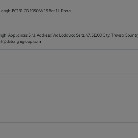
onghi EC191.CD 1050 W 15 Bar 1 L Preta
hi Appliances S.r.l. Address: Via Lodovico Seitz, 47, 31100 City: Treviso Countr
mit@delonghigroup.com