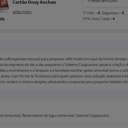
3 meses sem juros
Cartão Oney Auchan
saiba mais >
- €
- €
1º mês:
Seguintes:
,4%
- €
MTIC (Valor Total):
e café expresso manual para preparar café moído em casa de forma simples
ão do expresso do dia a dia, enquanto o Sistema Cappuccino apoia a criaçã o d
ilita o enchimento e a limpeza, e a bandeja recolhe-gotas amovível torna a uti
r preta, num forma to funcional para quem procura uma solução acessível e di
a-se bem a rotinas simples, oferecendo o essencial para preparar bebidas de
leta removível. Reservatório de água removível. Sistema Cappuccino