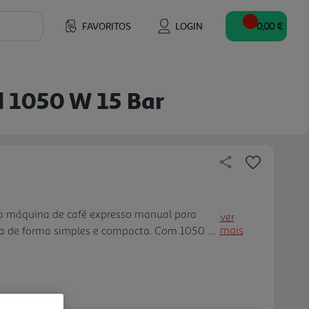
FAVORITOS
LOGIN
0,00 €
d 1050 W 15 Bar
a máquina de café expresso manual para
ver
mais
sa de forma simples e compacta. Com 1050 W
 bar, ajuda na preparação do expresso do dia
Cappuccino apoia a criaçã o de bebidas com
epósito de água removível de 1 l facilita o
 bandeja recolhe-gotas amovível torna a