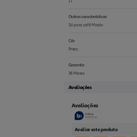
1 l
Outras características
Só para café Moido
Côr
Preto
Garantia
36 Meses
Avaliações