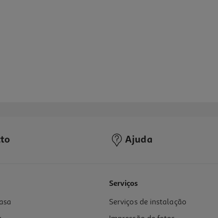
to
Ajuda
4.1
(10)
Serviços
asa
Serviços de instalação
15 Bar