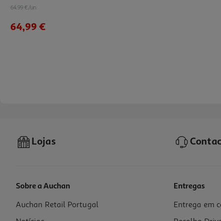
64.99 €/un
64,99 €
Lojas
Contac
Sobre a Auchan
Entregas
Auchan Retail Portugal
Entrega em c
Máquina De Café Expresso Manual De'longhi Stilosa Ec235.bk 1100 W 