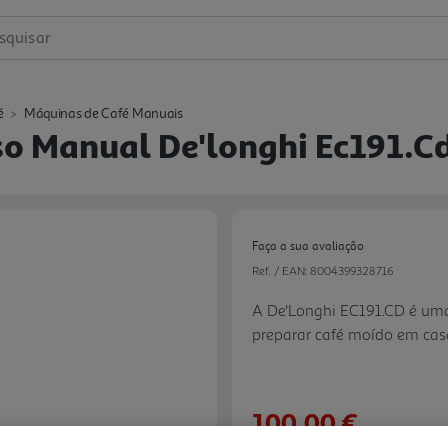
squisar
é
Máquinas de Café Manuais
o Manual De'longhi Ec191.c
Faça a sua avaliação
Ref. / EAN:
8004399328716
A De'Longhi EC191.CD é um
preparar café moído em ca
de potência e pressão de 15
a dia, enquanto o Sistema 
leite, como cappuccinos. O d
100,00 €
enchimento e a limpeza, e a
Next