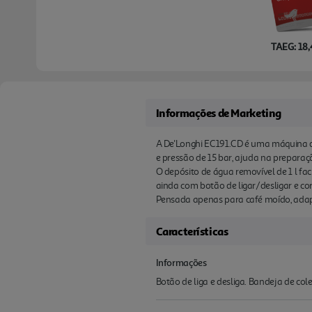
TAEG: 18
Informações de Marketing
A De'Longhi EC191.CD é uma máquina d
e pressão de 15 bar, ajuda na preparaç
O depósito de água removível de 1 l fac
ainda com botão de ligar/desligar e co
Pensada apenas para café moído, adapt
Características
Informações
Botão de liga e desliga. Bandeja de co