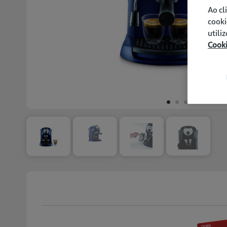
Ao cl
cooki
utili
Cook