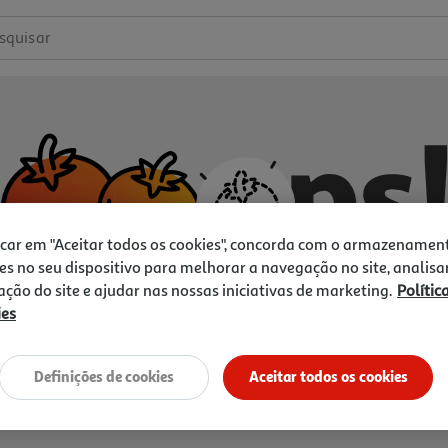
squisar
icar em "Aceitar todos os cookies", concorda com o armazenamen
es no seu dispositivo para melhorar a navegação no site, analisa
zação do site e ajudar nas nossas iniciativas de marketing.
Polític
ies
Não temos o que procura.
Vamos tentar de novo?
Definições de cookies
Aceitar todos os cookies