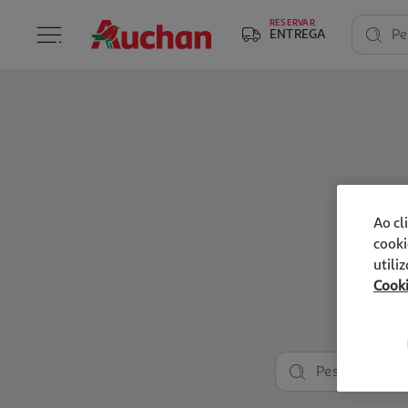
RESERVAR
ENTREGA
Pe
Ao cl
cooki
utili
Cook