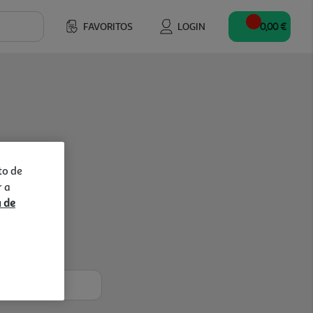
FAVORITOS
LOGIN
0,00 €
to de
r a
a de