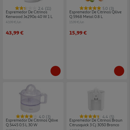
2.4
(11)
5.0
(3)
Espremedor De Citrinos
Espremedor De Citrinos Qilive
Kenwood Je290a 40 W 1 L
Q.5968 Metal 0.8 L
43.99 €/un
15.99 €/un
43,99 €
15,99 €
4.0
(3)
4.4
(5)
Espremedor De Citrinos Qilive
Espremedor De Citrinos Braun
Q.5445 0.5 L 30 W
Citrusquick 3 Cj 3050 Branco