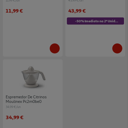
11.99 €/un
43.99 €/un
11,99 €
43,99 €
-50% Imediato na 2ª Unidade
Espremedor De Citrinos
Moulinex Pc2m0be0
34.99 €/un
34,99 €