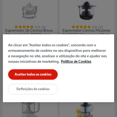
5.0
(2)
5.0
(2)
Espremedor De Citrinos Braun
Espremedor Citrinos Moulinex
Citrusquick 1 Cj 3000 Branco
Pc120870 Ultracompact Preto
0.4 L
26.99 €/un
29.99 €/un
Ao clicar em "Aceitar todos os cookies", concorda com o
26,99 €
29,99 €
armazenamento de cookies no seu dispositivo para melhorar
a navegação no site, analisar a utilização do site e ajudar nas
-50% Imediato na 2ª Unidade
nossas iniciativas de marketing.
Política de Cookies
Aceitar todos os cookies
Definições de cookies