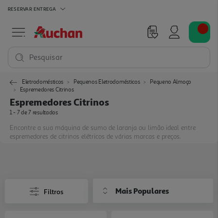
RESERVAR
ENTREGA
Pesquisar
Eletrodomésticos
Pequenos Eletrodomésticos
Pequeno Almoço
Espremedores Citrinos
Espremedores Citrinos
1 - 7 de 7 resultados
Encontre a sua máquina de sumo de laranja ou limão ideal entre
espremedores de citrinos elétricos de várias marcas e preços.
Mais Populares
Filtros