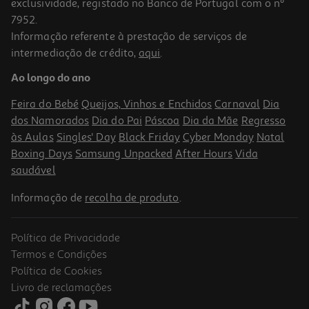
exclusividade, registado no Banco de Portugal com o nº
7952.
Informação referente à prestação de serviços de
intermediação de crédito,
aqui
.
Ao longo do ano
Feira do Bebé
Queijos, Vinhos e Enchidos
Carnaval
Dia
dos Namorados
Dia do Pai
Páscoa
Dia da Mãe
Regresso
às Aulas
Singles' Day
Black Friday
Cyber Monday
Natal
Boxing Days
Samsung Unpacked
After Hours
Vida
saudável
Informação de
recolha de produto
.
Política de Privacidade
Termos e Condições
Política de Cookies
Livro de reclamações