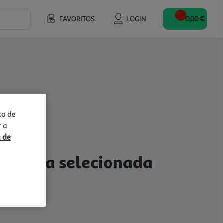
FAVORITOS
LOGIN
0,00 €
to de
r a
a de
a a loja selecionada