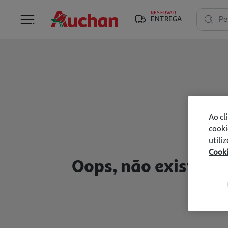
RESERVAR
ENTREGA
Pe
Ao cl
cooki
utili
Cook
Oops, não existem p