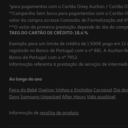
*para pagamentos com o Cartão Oney Auchan / Cartão O
**Campanha Sem Juros para pagamentos com o Cartão Oney
valor da compra acresce Comissão de Formalização até 6%
***O valor da primeira prestação depende do dia da compra,
TAEG DO CARTÃO DE CRÉDITO: 18,4 %
Exemplo para um limite de crédito de 1.500€ pago em 12 
registado no Banco de Portugal com o nº 881. A Auchan Ret
Banco de Portugal com o nº 7952.
Informação referente à prestação de serviços de intermedi
Ao longo do ano
Feira do Bebé
Queijos, Vinhos e Enchidos
Carnaval
Dia do
Days
Samsung Unpacked
After Hours
Vida saudável
Informação de
recolha de produto
.