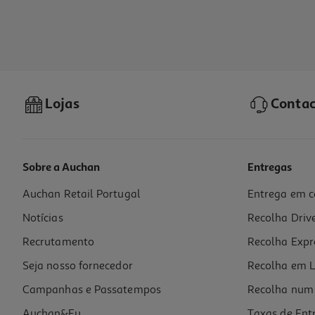
Lojas
Contac
Sobre a Auchan
Entregas
Auchan Retail Portugal
Entrega em c
Notícias
Recolha Driv
Recrutamento
Recolha Expr
Seja nosso fornecedor
Recolha em L
Campanhas e Passatempos
Recolha num 
Auchan&Eu
Taxas de Ent