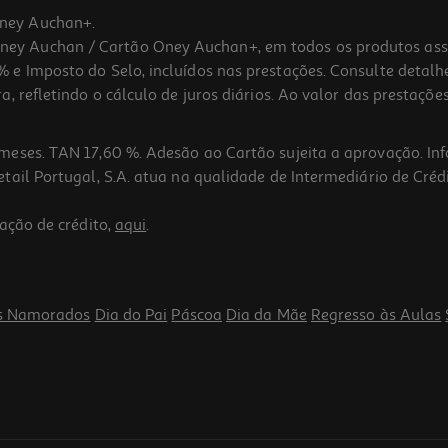
ney Auchan+.
 Auchan / Cartão Oney Auchan+, em todos os produtos assina
 e Imposto do Selo, incluídos nas prestações. Consulte detal
 refletindo o cálculo de juros diários. Ao valor das prestações
meses. TAN 17,60 %. Adesão ao Cartão sujeita a aprovação. In
ail Portugal, S.A. atua na qualidade de Intermediário de Crédi
ação de crédito,
aqui
.
s Namorados
Dia do Pai
Páscoa
Dia da Mãe
Regresso às Aulas