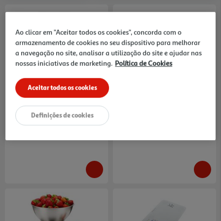
Ao clicar em "Aceitar todos os cookies", concorda com o
armazenamento de cookies no seu dispositivo para melhorar
a navegação no site, analisar a utilização do site e ajudar nas
nossas iniciativas de marketing.
Política de Cookies
4.2
(41)
4.4
(27)
Balança De Cozinha Eletrónica
Balança De Cozinha Digital
Qilive Q.5569 5 Kg
Qilive Q.5781 8 Kg
8.99 €/un
13.99 €/un
Aceitar todos os cookies
8,99 €
13,99 €
Definições de cookies