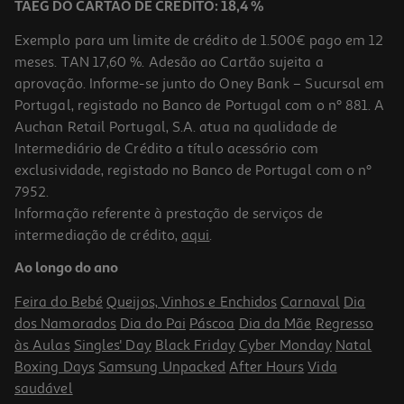
TAEG DO CARTÃO DE CRÉDITO: 18,4 %
Exemplo para um limite de crédito de 1.500€ pago em 12
meses. TAN 17,60 %. Adesão ao Cartão sujeita a
aprovação. Informe-se junto do Oney Bank – Sucursal em
Portugal, registado no Banco de Portugal com o nº 881. A
Auchan Retail Portugal, S.A. atua na qualidade de
Intermediário de Crédito a título acessório com
exclusividade, registado no Banco de Portugal com o nº
7952.
Informação referente à prestação de serviços de
intermediação de crédito,
aqui
.
Ao longo do ano
Feira do Bebé
Queijos, Vinhos e Enchidos
Carnaval
Dia
dos Namorados
Dia do Pai
Páscoa
Dia da Mãe
Regresso
às Aulas
Singles' Day
Black Friday
Cyber Monday
Natal
Boxing Days
Samsung Unpacked
After Hours
Vida
saudável