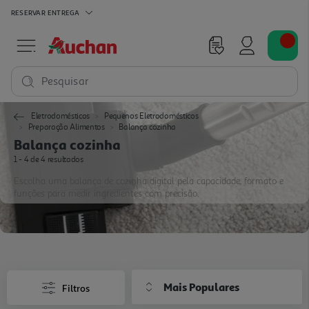
RESERVAR
ENTREGA
Pesquisar
Eletrodomésticos
Pequenos Eletrodomésticos
Preparação Alimentos
Balança cozinha
Balança cozinha
1 - 4 de 4 resultados
Escolha uma balança de cozinha digital pela capacidade, formato e
funções para medir ingredientes com precisão.
Mais Populares
Filtros