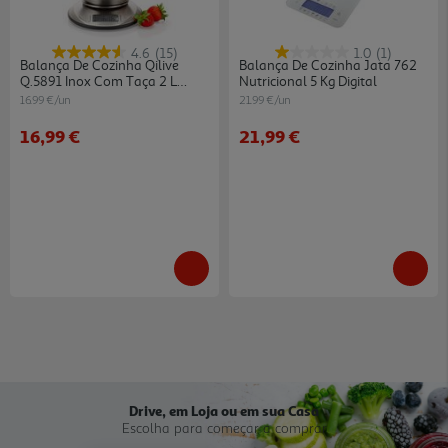
4.6
(15)
1.0
(1)
Balança De Cozinha Qilive
Balança De Cozinha Jata 762
Q.5891 Inox Com Taça 2 L
Nutricional 5 Kg Digital
Digital 5 Kg
16.99 €/un
21.99 €/un
16,99 €
21,99 €
Drive, em Loja ou em sua Casa
Escolha para começar a comprar