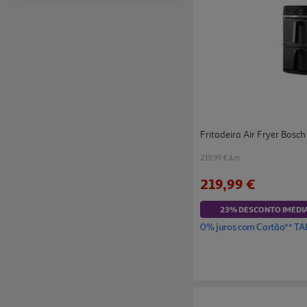
Fritadeira Air Fryer Bosc
219.99 €/un
219,99 €
23% DESCONTO IMEDI
0% juros com Cartão** TA