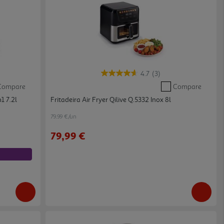
4.7
(3)
Compare
Compare
1 7.2l
Fritadeira Air Fryer Qilive Q.5332 Inox 8l
79.99 €/un
79,99 €