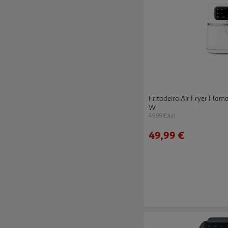
Fritadeira Air Fryer Flama
W
49.99 €/un
49,99 €