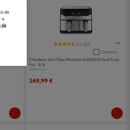
to de
r a
a de
4.7
(65)
Compare
Compare
Easy Fry &
Fritadeira Sem Óleo Moulinex Ez905d20 Dual Easy
Fry - 8.3l
169.99 €/un
169,99 €