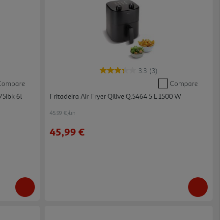
3.3
(3)
Compare
Compare
75ibk 6l
Fritadeira Air Fryer Qilive Q.5464 5 L 1500 W
45.99 €/un
45,99 €