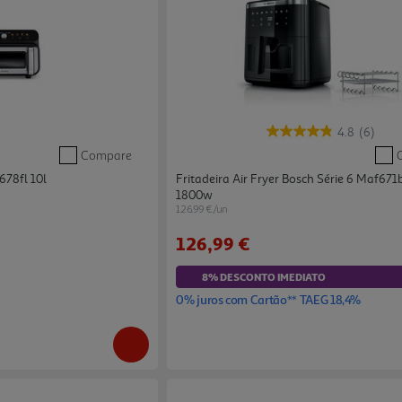
4.8
(6)
Compare
678fl 10l
Fritadeira Air Fryer Bosch Série 6 Maf671b
1800w
126.99 €/un
126,99 €
8% DESCONTO IMEDIATO
0% juros com Cartão** TAEG 18,4%