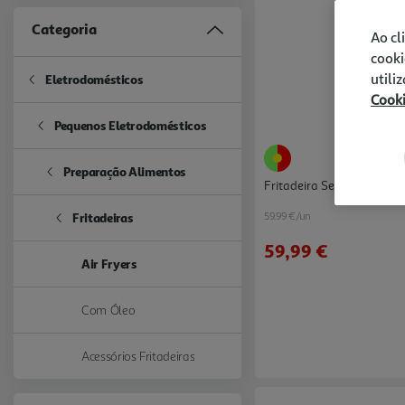
Categoria
Ao cl
cooki
utili
Eletrodomésticos
Refine by Categoria: Eletrodomésticos
Cook
Pequenos Eletrodomésticos
Refine by Categoria: Pequenos Eletrodomésticos
Preparação Alimentos
Refine by Categoria: Preparação Alimentos
Fritadeira Sem Óleo Air Fr
59.99 €/un
Fritadeiras
Refine by Categoria: Fritadeiras
59,99 €
Air Fryers
selected Currently Refined by Categoria: Air Fryers
Com Óleo
Refine by Categoria: Com Óleo
Acessórios Fritadeiras
Refine by Categoria: Acessórios Fritadeiras