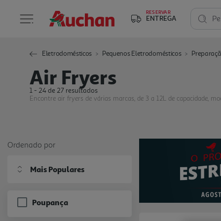
RESERVAR
ENTREGA
Pe
Eletrodomésticos
Pequenos Eletrodomésticos
Preparaçã
Air Fryers
1 - 24 de 27 resultados
Encontre air fryers de várias marcas, de 3 a 12L de capacidade, 
Ordenado por
Mais Populares
Poupança