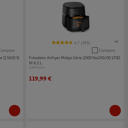
4.7
(395)
Compare
Compare
ve Q.5650 5l
Fritadeira Airfryer Philips Série 2000 Na230/00 1700
W 6.2 L
119.99 €/un
119,99 €