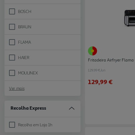
BOSCH
Refine by Marca: BOSCH
BRAUN
Refine by Marca: BRAUN
FLAMA
Refine by Marca: FLAMA
HAIER
Refine by Marca: HAIER
Fritadeira Airfryer Flama 
129.99 €/un
MOULINEX
Refine by Marca: MOULINEX
129,99 €
Ver mais
Recolha Express
Recolha em Loja 1h
Refine by Recolha Express: Recolha em Loja 1h