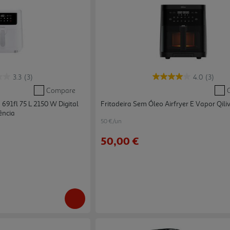
3.3
(3)
4.0
(3)
Compare
691fl 75 L 2150 W Digital
Fritadeira Sem Óleo Airfryer E Vapor Qili
ência
50 €/un
50,00 €