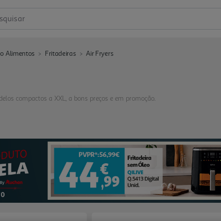
squisar
o Alimentos
Fritadeiras
Air Fryers
modelos compactos a XXL, a bons preços e em promoção.