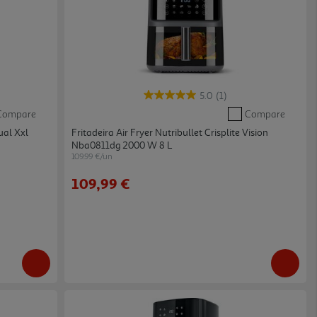
5.0
(1)
Compare
Compare
ual Xxl
Fritadeira Air Fryer Nutribullet Crisplite Vision
Nba0811dg 2000 W 8 L
109.99 €/un
109,99 €