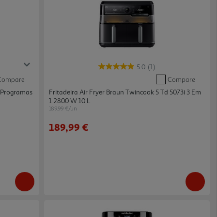
5.0
(1)
Compare
Compare
 8 Programas
Fritadeira Air Fryer Braun Twincook 5 Td 5073i 3 Em
1 2800 W 10 L
189.99 €/un
189,99 €