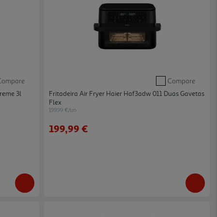
Compare
Compare
Creme 3l
Fritadeira Air Fryer Haier Haf3adw 011 Duas Gavetas
Flex
199.99 €/un
199,99 €