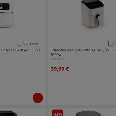
Compare
 Easyline 641fl 4.5 L 1500
Fritadeira Air Fryer Digital Qilive Q.5338 
1000w
39.99 €/un
39,99 €
-18%