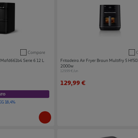
Compare
h Mafd661b4 Serie 6 12 L
Fritadeira Air Fryer Braun Multifry 5 Hf50
2000w
129.99 €/un
129,99 €
ATO
EG 18,4%