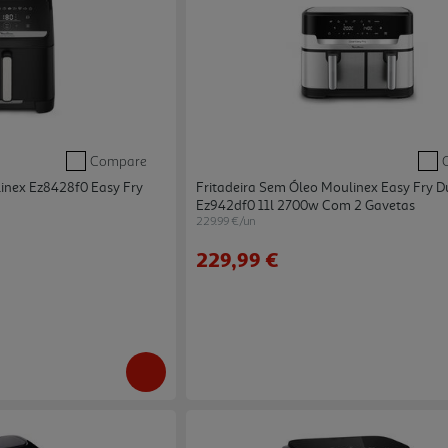
Compare
inex Ez8428f0 Easy Fry
Fritadeira Sem Óleo Moulinex Easy Fry D
Ez942df0 11l 2700w Com 2 Gavetas
229.99 €/un
229,99 €