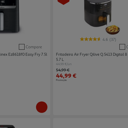
4.6
(37)
Compare
inex Ez8618f0 Easy Fry 7.5l
Fritadeira Air Fryer Qilive Q.5413 Digital
5.7 L
44.99 €/un
Price reduced from
to
54,99 €
44,99 €
Promoção