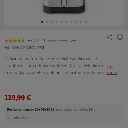
4.7
(37)
Faça a sua avaliação
Leu
37
Ref. / EAN:
3045387249731
avaliações.
Link
Delicie a sua família com refeições deliciosas e
para
saudáveis com a Easy Fry & Grill XXL da Moulinex.
a
ver
mesma
Com a divisória Flexcook passe facilmente de uma
mais
página.
divisão com capacidade XXL - até 8 pessoas - para
duas divisões para cozinhar dois alimentos
diferentes, pr ontos ao mesmo tempo. A tecnologia
119,99 €
de ar quente extra crocante e a grelha em alumínio
fundido garantem uma selagem perfeita, tenra por
Receba em casa a 10/08/2026
, se encomendar até às 12h.
dentro e crocante por fora. Com 8 programas
consultar stock >.
automáticos, as possibilidades são infinitas!