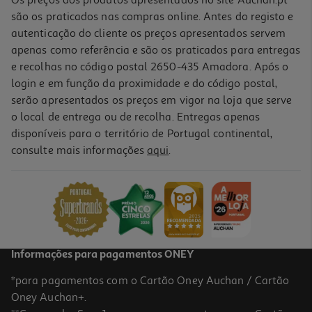
são os praticados nas compras online. Antes do registo e
autenticação do cliente os preços apresentados servem
apenas como referência e são os praticados para entregas
e recolhas no código postal 2650-435 Amadora. Após o
login e em função da proximidade e do código postal,
serão apresentados os preços em vigor na loja que serve
o local de entrega ou de recolha. Entregas apenas
disponíveis para o território de Portugal continental,
3.3
(3)
consulte mais informações
aqui
.
Fritadeira Air Fryer Qilive Q.5464 5 L 1500 W
45.99 €/un
45,99 €
Informações para pagamentos ONEY
*para pagamentos com o Cartão Oney Auchan / Cartão
Oney Auchan+.