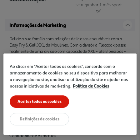
se a ganhar 1 mês sport
tv"
Informações de Marketing
Delicie a sua família com refeições deliciosas e saudáveis com a
Easy Fry & Grill XXL da Moulinex. Com a divisória Flexcook passe
facilmente de uma divisão com capacidade XXL - até 8 pessoas -
para duas divisões para cozinhar dois alimentos diferentes, pr
ontos ao mesmo tempo. A tecnologia de ar quente extra crocante e
Ao clicar em "Aceitar todos os cookies", concorda com o
a grelha em alumínio fundido garantem uma selagem perfeita,
armazenamento de cookies no seu dispositivo para melhorar
tenra por dentro e crocante por fora. Com 8 programas
a navegação no site, analisar a utilização do site e ajudar nas
automáticos, as possibilidades são infinitas!
nossas iniciativas de marketing.
Política de Cookies
Características
Aceitar todos os cookies
Tipo de Fritadeira
Definições de cookies
Sem Óleo
Capacidade de Alimentos