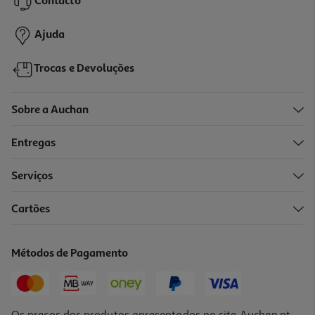
Contacto
50,00 €
Ajuda
Trocas e Devoluções
Sobre a Auchan
Entregas
Serviços
4.5
(4)
Cartões
Fritadeira Air Fryer Qilive Q.5332 Inox 8l
79.99 €/un
Métodos de Pagamento
79,99 €
Os preços dos produtos apresentados no site Auchan.pt