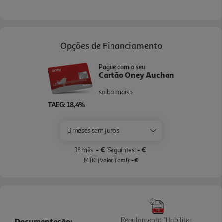
Opções de Financiamento
Pague com o seu
Cartão Oney Auchan
saiba mais >
TAEG: 18,4%
3 meses sem juros
- €
- €
1º mês:
Seguintes:
- €
MTIC (Valor Total):
Regulamento "Habilite-
Documentação: