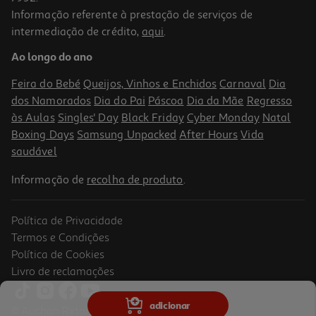
Informação referente à prestação de serviços de
intermediação de crédito,
aqui
.
Fritadeira Airfryer Moulinex Ez551hf0 Easy Fry Silente Xl 5l
Ao longo do ano
109.99 €/un
Feira do Bebé
Queijos, Vinhos e Enchidos
Carnaval
Dia
109,99 €
dos Namorados
Dia do Pai
Páscoa
Dia da Mãe
Regresso
às Aulas
Singles' Day
Black Friday
Cyber Monday
Natal
Boxing Days
Samsung Unpacked
After Hours
Vida
saudável
Informação de
recolha de produto
.
Política de Privacidade
Termos e Condições
Política de Cookies
Livro de reclamações
Fritadeira Air Fryer Braun Multifry 5 Hf5075ibk 6l 2000w
adicionar
© Auchan Retail Portugal