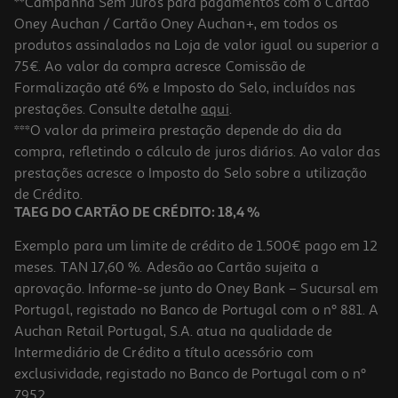
**Campanha Sem Juros para pagamentos com o Cartão
Oney Auchan / Cartão Oney Auchan+, em todos os
produtos assinalados na Loja de valor igual ou superior a
75€. Ao valor da compra acresce Comissão de
Formalização até 6% e Imposto do Selo, incluídos nas
prestações. Consulte detalhe
aqui
.
Fritadeira Air Fryer Bosch Mafd661b4 Serie 6 12 L
***O valor da primeira prestação depende do dia da
compra, refletindo o cálculo de juros diários. Ao valor das
219.99 €/un
prestações acresce o Imposto do Selo sobre a utilização
219,99 €
de Crédito.
TAEG DO CARTÃO DE CRÉDITO: 18,4 %
Exemplo para um limite de crédito de 1.500€ pago em 12
meses. TAN 17,60 %. Adesão ao Cartão sujeita a
aprovação. Informe-se junto do Oney Bank – Sucursal em
Portugal, registado no Banco de Portugal com o nº 881. A
Auchan Retail Portugal, S.A. atua na qualidade de
Intermediário de Crédito a título acessório com
exclusividade, registado no Banco de Portugal com o nº
7952.