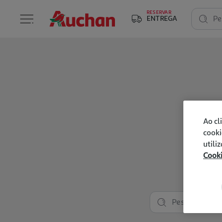
RESERVAR
ENTREGA
Pe
Ao cl
cooki
utili
Cook