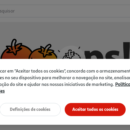
squisar
icar em "Aceitar todos os cookies", concorda com o armazenamen
es no seu dispositivo para melhorar a navegação no site, analisa
zação do site e ajudar nas nossas iniciativas de marketing.
Polític
ies
Não temos o que procura.
Vamos tentar de novo?
Definições de cookies
Aceitar todos os cookies