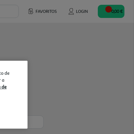
FAVORITOS
LOGIN
0,00 €
to de
r a
a de