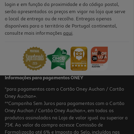
login e em função da proximidade e do código postal,
serão apresentados os preços em vigor na loja que serve
o local de entrega ou de recolha. Entregas apenas
disponíveis para o território de Portugal continental,
consulte mais informações
aqui
.
Informações para pagamentos ONEY
*para pagamentos com o Cartão Oney Auchan / Cartão
Oney Auchan+.
**Campanha Sem Juros para pagamentos com o Cartão
Oney Auchan / Cartão Oney Auchan+, em todos os
produtos assinalados na Loja de valor igual ou superior a
75€. Ao valor da compra acresce Comissão de
Formalização até 6% e Imposto do Selo, incluídos nas