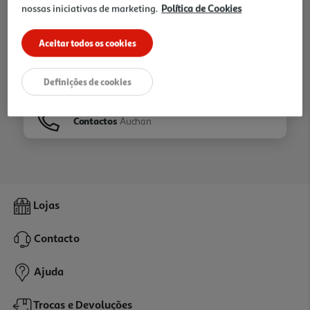
nossas iniciativas de marketing.
Política de Cookies
Ir para
Homepage
Aceitar todos os cookies
Veja os nossos
Folhetos
Definições de cookies
Contactos
Auchan
Lojas
Contacto
Ajuda
Trocas e Devoluções