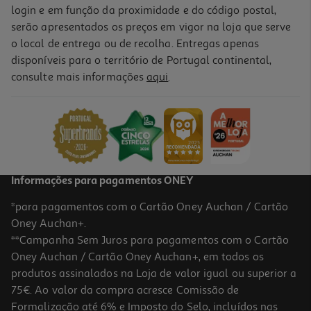
login e em função da proximidade e do código postal,
serão apresentados os preços em vigor na loja que serve
o local de entrega ou de recolha. Entregas apenas
disponíveis para o território de Portugal continental,
consulte mais informações
aqui
.
Informações para pagamentos ONEY
*para pagamentos com o Cartão Oney Auchan / Cartão
Oney Auchan+.
**Campanha Sem Juros para pagamentos com o Cartão
Oney Auchan / Cartão Oney Auchan+, em todos os
produtos assinalados na Loja de valor igual ou superior a
75€. Ao valor da compra acresce Comissão de
Formalização até 6% e Imposto do Selo, incluídos nas