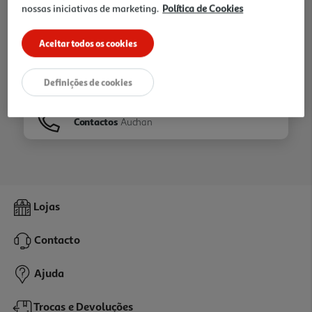
nossas iniciativas de marketing.
Política de Cookies
Ir para
Homepage
Aceitar todos os cookies
Veja os nossos
Folhetos
Definições de cookies
Contactos
Auchan
Lojas
Contacto
Ajuda
Trocas e Devoluções