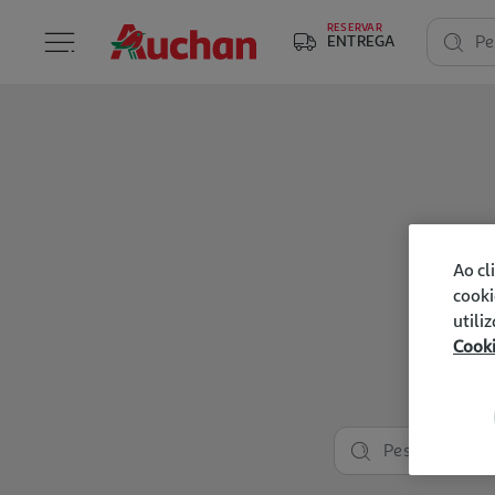
RESERVAR
ENTREGA
Pe
Ao cl
cooki
utili
Cook