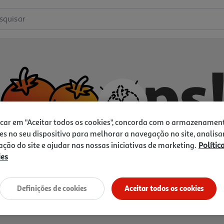
squisar
icar em "Aceitar todos os cookies", concorda com o armazenamen
es no seu dispositivo para melhorar a navegação no site, analisa
zação do site e ajudar nas nossas iniciativas de marketing.
Polític
ies
Não temos o que procura.
Vamos tentar de novo?
Definições de cookies
Aceitar todos os cookies