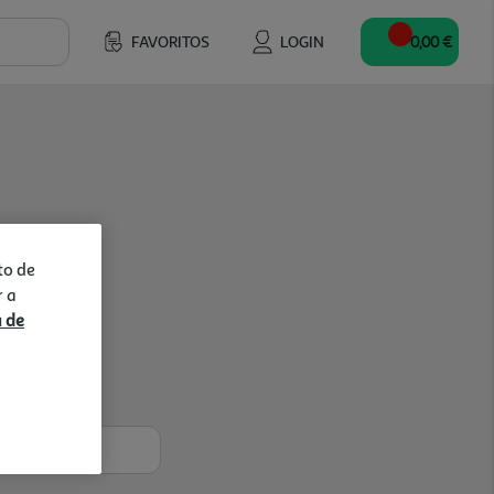
FAVORITOS
LOGIN
0,00 €
to de
r a
a de