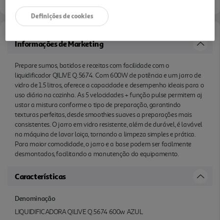
o jarro e a base podem ser facilmente
Definições de cookies
desmontados, facilitando a manutenção do
equipamento.
Informações de Marketing
Prepare sumos, batidos e receitas com facilidade com o
liquidificador QILIVE Q.5674. Com 600W de potência e um jarro de
vidro de 1.5 litros, oferece a capacidade e desempenho ideais para o
uso diário na cozinha. As 5 velocidades + função pulse permitem aj
ustar a mistura conforme o tipo de preparação, garantindo
texturas perfeitas, desde smoothies suaves a preparações mais
consistentes. O jarro em vidro resistente, além de durável, é lavável
na máquina de lavar loiça, tornando a limpeza simples e prática.
Para maior comodidade, o jarro e a base podem ser facilmente
desmontados, facilitando a manutenção do equipamento.
Características
Denominação
LIQUIDIFICADORA QILIVE Q.5674 600w AZUL