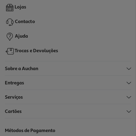
4.1
(14)
Liquidificadora Qilive Q.5291 1300w Com Jarro De Vidro 1.5l E 6
Lojas
Lâminas
45.99 €/un
Contacto
45,99 €
Ajuda
Trocas e Devoluções
Sobre a Auchan
Entregas
Serviços
Cartões
Liquidificadora Qilive Q.5123 Rosa 600w 1.75l Jarro De Vidro
35.99 €/un
Métodos de Pagamento