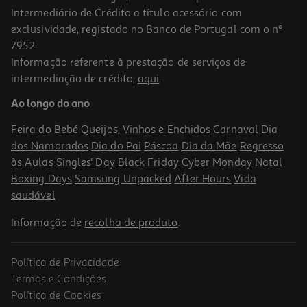
Intermediário de Crédito a título acessório com
exclusividade, registado no Banco de Portugal com o nº
7952.
Informação referente à prestação de serviços de
5.0
(15)
intermediação de crédito,
aqui
.
Liquidificadora Moulinex Perfect Mix+ Lm871d10 1200w Com Jarro
De Vidro 1.5l
Ao longo do ano
99.99 €/un
Feira do Bebé
Queijos, Vinhos e Enchidos
Carnaval
Dia
99,99 €
dos Namorados
Dia do Pai
Páscoa
Dia da Mãe
Regresso
às Aulas
Singles' Day
Black Friday
Cyber Monday
Natal
Boxing Days
Samsung Unpacked
After Hours
Vida
saudável
Informação de
recolha de produto
.
Política de Privacidade
Termos e Condições
Política de Cookies