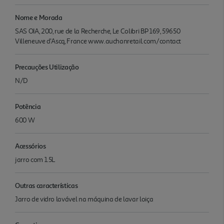
Nome e Morada
SAS OIA, 200, rue de la Recherche, Le Colibri BP 169, 59650
Villeneuve d'Ascq, France www.auchanretail.com/contact
Precauções Utilização
N/D
Potência
600 W
Acessórios
jarro com 1.5L
Outras características
Jarro de vidro lavável na máquina de lavar loiça