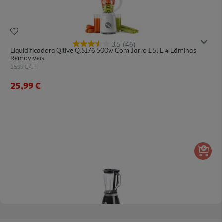
3.5
(46)
Liquidificadora Qilive Q.5176 500w Com Jarro 1.5l E 4 Lâminas
Removíveis
25.99 €/un
25,99 €