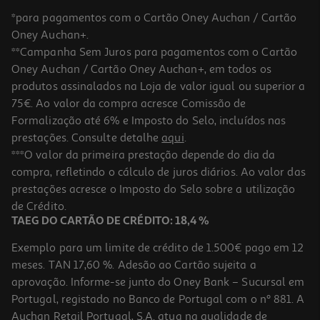
*para pagamentos com o Cartão Oney Auchan / Cartão
Oney Auchan+.
**Campanha Sem Juros para pagamentos com o Cartão
Oney Auchan / Cartão Oney Auchan+, em todos os
produtos assinalados na Loja de valor igual ou superior a
75€. Ao valor da compra acresce Comissão de
Formalização até 6% e Imposto do Selo, incluídos nas
prestações. Consulte detalhe
aqui
.
3.0
(2)
Liquidificadora Haier I-Master Série 5 Hbl5b2 011 1200w Com 6
***O valor da primeira prestação depende do dia da
Lâminas E Auto Clean
compra, refletindo o cálculo de juros diários. Ao valor das
169.99 €/un
prestações acresce o Imposto do Selo sobre a utilização
169,99 €
de Crédito.
TAEG DO CARTÃO DE CRÉDITO: 18,4 %
Exemplo para um limite de crédito de 1.500€ pago em 12
meses. TAN 17,60 %. Adesão ao Cartão sujeita a
aprovação. Informe-se junto do Oney Bank – Sucursal em
Portugal, registado no Banco de Portugal com o nº 881. A
Auchan Retail Portugal, S.A. atua na qualidade de