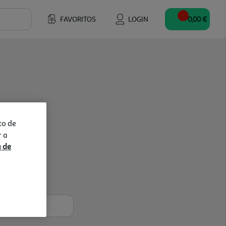
FAVORITOS
LOGIN
0,00 €
to de
r a
a de