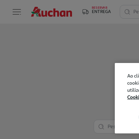
RESERVAR
ENTREGA
Pe
Ao cl
cooki
utili
Cook