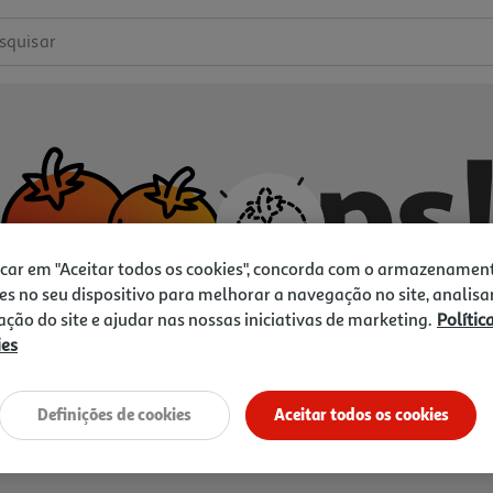
squisar
icar em "Aceitar todos os cookies", concorda com o armazenamen
es no seu dispositivo para melhorar a navegação no site, analisa
zação do site e ajudar nas nossas iniciativas de marketing.
Polític
ies
Não temos o que procura.
Vamos tentar de novo?
Definições de cookies
Aceitar todos os cookies