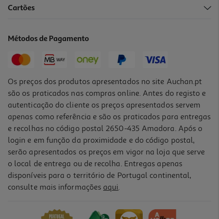
Cartões
Picadora Moulinex La Moulinette 1-2-3 Ad560120 800 W 250 Ml
41.99 €/un
Métodos de Pagamento
41,99 €
Os preços dos produtos apresentados no site Auchan.pt
são os praticados nas compras online. Antes do registo e
autenticação do cliente os preços apresentados servem
apenas como referência e são os praticados para entregas
e recolhas no código postal 2650-435 Amadora. Após o
login e em função da proximidade e do código postal,
serão apresentados os preços em vigor na loja que serve
o local de entrega ou de recolha. Entregas apenas
disponíveis para o território de Portugal continental,
5.0
(2)
consulte mais informações
aqui
.
Picadora Com Liquidificadora Moulinex La Moulinette 1-2-3 800
W
51.99 €/un