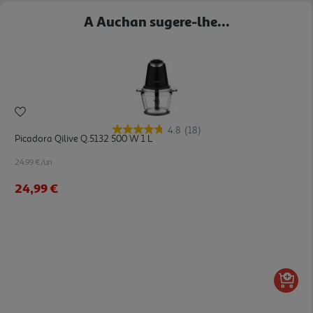
A Auchan sugere-lhe...
4.8
(18)
Picadora Qilive Q.5132 500 W 1 L
24.99 €/un
24,99 €