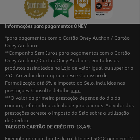
51,99 €
Informações para pagamentos ONEY
*para pagamentos com o Cartão Oney Auchan / Cartão
Oney Auchan+.
**Campanha Sem Juros para pagamentos com o Cartão
Oney Auchan / Cartão Oney Auchan+, em todos os
produtos assinalados na Loja de valor igual ou superior a
75€. Ao valor da compra acresce Comissão de
Formalização até 6% e Imposto do Selo, incluídos nas
prestações. Consulte detalhe
aqui
.
Picadora Moulinex Dk8638e0 Fresh Express Twist
***O valor da primeira prestação depende do dia da
compra, refletindo o cálculo de juros diários. Ao valor das
69.99 €/un
prestações acresce o Imposto do Selo sobre a utilização
69,99 €
de Crédito.
TAEG DO CARTÃO DE CRÉDITO: 18,4 %
Exemplo para um limite de crédito de 1.500€ pago em 12