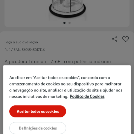
Faça a sua avaliação
Ref. / EAN:
5601545017116
A picadora Titanium 1716FL com potência máxima
de 400W, destaca-se pelo seu funcionamento por
ver
pressão na tampa, as lâminas em aço com sistema
mais
Ao clicar em "Aceitar todos os cookies", concorda com o
de segurança e por uma capacidade de 600 ml.
armazenamento de cookies no seu dispositivo para melhorar
Outras características relevantes: recipiente de
a navegação no site, analisar a utilização do site e ajudar nas
nossas iniciativas de marketing.
Política de Cookies
plástico e base ant iderrapante.
39,99 €
Aceitar todos os cookies
Receba em casa a 11/08/2026
, se encomendar até às 12h.
consultar stock >.
Definições de cookies