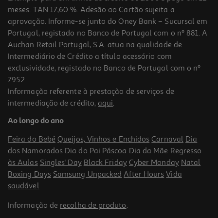
meses. TAN 17,60 %. Adesão ao Cartão sujeita a
aprovação. Informe-se junto do Oney Bank – Sucursal em
Portugal, registado no Banco de Portugal com o nº 881. A
Auchan Retail Portugal, S.A. atua na qualidade de
Intermediário de Crédito a título acessório com
exclusividade, registado no Banco de Portugal com o nº
7952.
Informação referente à prestação de serviços de
1.0
(1)
intermediação de crédito,
aqui
.
Sticks Perfumados Jasmim Qilive Para Aspirador
Ao longo do ano
2.99 €/un
Feira do Bebé
Queijos, Vinhos e Enchidos
Carnaval
Dia
2,99 €
dos Namorados
Dia do Pai
Páscoa
Dia da Mãe
Regresso
às Aulas
Singles' Day
Black Friday
Cyber Monday
Natal
Boxing Days
Samsung Unpacked
After Hours
Vida
saudável
Informação de
recolha de produto
.