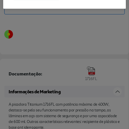
PREÇO EXCLUSIVO ONLINE
Documentação:
1716FL
Informações de Marketing
A picadora Titanium 1716FL com potência máxima de 400W,
destaca-se pelo seu funcionamento por pressão na tampa, as
lâminas em aço com sistema de segurança e por uma capacidade
de 600 ml. Outras características relevantes: recipiente de plástico e
base ant iderrapante.