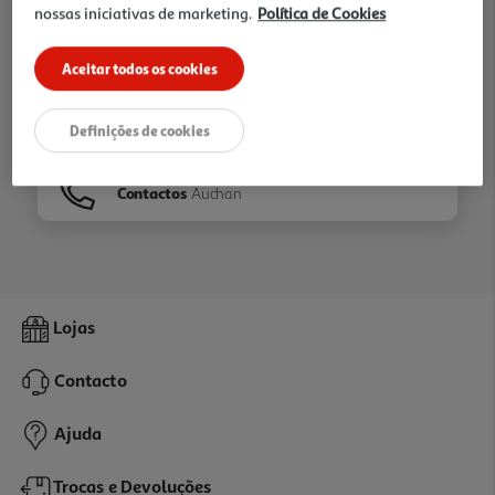
nossas iniciativas de marketing.
Política de Cookies
Ir para
Homepage
Aceitar todos os cookies
Veja os nossos
Folhetos
Definições de cookies
Contactos
Auchan
Lojas
Contacto
Ajuda
Trocas e Devoluções