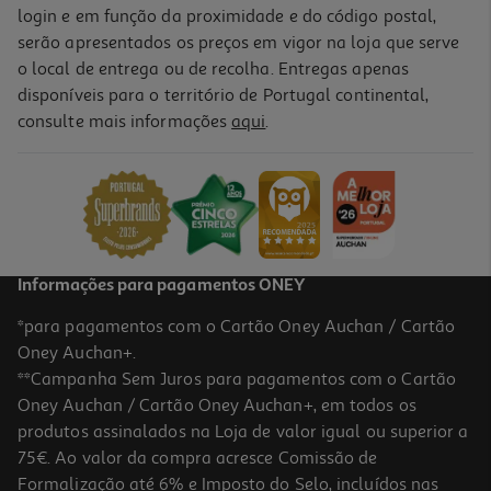
login e em função da proximidade e do código postal,
serão apresentados os preços em vigor na loja que serve
o local de entrega ou de recolha. Entregas apenas
disponíveis para o território de Portugal continental,
consulte mais informações
aqui
.
Informações para pagamentos ONEY
*para pagamentos com o Cartão Oney Auchan / Cartão
Oney Auchan+.
**Campanha Sem Juros para pagamentos com o Cartão
Oney Auchan / Cartão Oney Auchan+, em todos os
produtos assinalados na Loja de valor igual ou superior a
75€. Ao valor da compra acresce Comissão de
Formalização até 6% e Imposto do Selo, incluídos nas