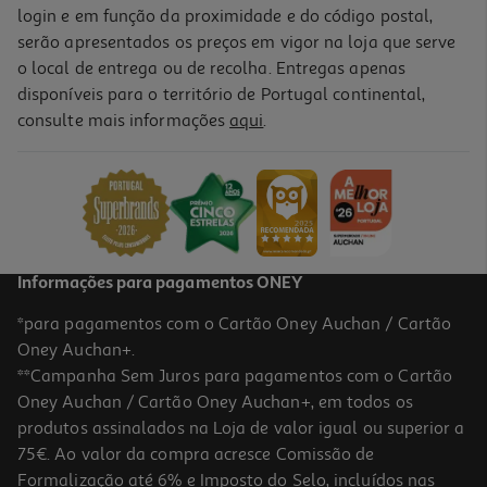
login e em função da proximidade e do código postal,
serão apresentados os preços em vigor na loja que serve
o local de entrega ou de recolha. Entregas apenas
disponíveis para o território de Portugal continental,
consulte mais informações
aqui
.
Informações para pagamentos ONEY
*para pagamentos com o Cartão Oney Auchan / Cartão
Oney Auchan+.
**Campanha Sem Juros para pagamentos com o Cartão
Oney Auchan / Cartão Oney Auchan+, em todos os
produtos assinalados na Loja de valor igual ou superior a
75€. Ao valor da compra acresce Comissão de
Formalização até 6% e Imposto do Selo, incluídos nas