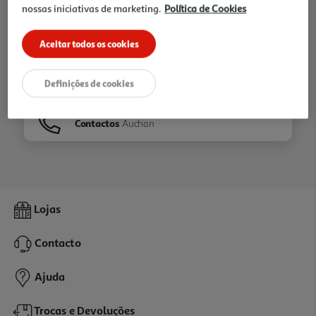
nossas iniciativas de marketing.
Política de Cookies
Ir para
Homepage
Aceitar todos os cookies
Veja os nossos
Folhetos
Definições de cookies
Contactos
Auchan
Lojas
Contacto
Ajuda
Trocas e Devoluções