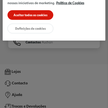
nossas iniciativas de marketing.
Política de Cookies
Ir para
Homepage
Aceitar todos os cookies
Veja os nossos
Folhetos
Definições de cookies
Contactos
Auchan
Lojas
Contacto
Ajuda
Trocas e Devoluções