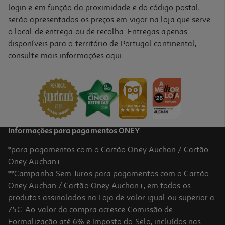
login e em função da proximidade e do código postal,
serão apresentados os preços em vigor na loja que serve
o local de entrega ou de recolha. Entregas apenas
disponíveis para o território de Portugal continental,
consulte mais informações
aqui
.
Informações para pagamentos ONEY
*para pagamentos com o Cartão Oney Auchan / Cartão
Oney Auchan+.
**Campanha Sem Juros para pagamentos com o Cartão
Oney Auchan / Cartão Oney Auchan+, em todos os
produtos assinalados na Loja de valor igual ou superior a
75€. Ao valor da compra acresce Comissão de
Formalização até 6% e Imposto do Selo, incluídos nas