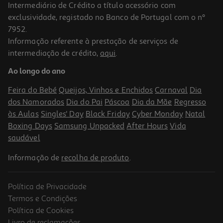
Intermediário de Crédito a título acessório com
exclusividade, registado no Banco de Portugal com o nº
7952.
Informação referente à prestação de serviços de
1.0
(1)
intermediação de crédito,
aqui
.
Instalação Placa Gás+forno Eléctrico
Ao longo do ano
76.99 €/un
Feira do Bebé
Queijos, Vinhos e Enchidos
Carnaval
Dia
76,99 €
dos Namorados
Dia do Pai
Páscoa
Dia da Mãe
Regresso
às Aulas
Singles' Day
Black Friday
Cyber Monday
Natal
Boxing Days
Samsung Unpacked
After Hours
Vida
saudável
Informação de
recolha de produto
.
Política de Privacidade
Termos e Condições
Política de Cookies
Livro de reclamações