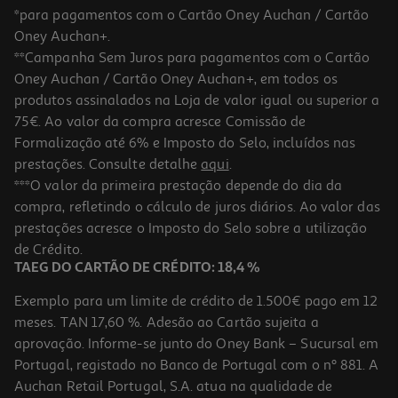
*para pagamentos com o Cartão Oney Auchan / Cartão
Oney Auchan+.
**Campanha Sem Juros para pagamentos com o Cartão
Oney Auchan / Cartão Oney Auchan+, em todos os
produtos assinalados na Loja de valor igual ou superior a
75€. Ao valor da compra acresce Comissão de
Formalização até 6% e Imposto do Selo, incluídos nas
prestações. Consulte detalhe
aqui
.
Instalação Placa De Gás
***O valor da primeira prestação depende do dia da
compra, refletindo o cálculo de juros diários. Ao valor das
64.99 €/un
prestações acresce o Imposto do Selo sobre a utilização
64,99 €
de Crédito.
TAEG DO CARTÃO DE CRÉDITO: 18,4 %
Exemplo para um limite de crédito de 1.500€ pago em 12
meses. TAN 17,60 %. Adesão ao Cartão sujeita a
aprovação. Informe-se junto do Oney Bank – Sucursal em
Portugal, registado no Banco de Portugal com o nº 881. A
Auchan Retail Portugal, S.A. atua na qualidade de