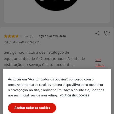
3.7
(3)
Faça a sua avaliação
Leu
3
Ref. / EAN:
2400007483628
avaliações.
Link
Serviço não inclui a desinstalação de
para
equipamentos de Ar Condicionado. A data de
a
ver
mesma
instalação do serviço é feita mediante
mais
página.
agendamento da Empresa responsável pela
instalação do serviço. Consulte as Condições Gerais
Ao clicar em "Aceitar todos os cookies", concorda com o
do Serviço na Documentação.
armazenamento de cookies no seu dispositivo para melhorar
14,99 €
a navegação no site, analisar a utilização do site e ajudar nas
nossas iniciativas de marketing.
Política de Cookies
Aceitar todos os cookies