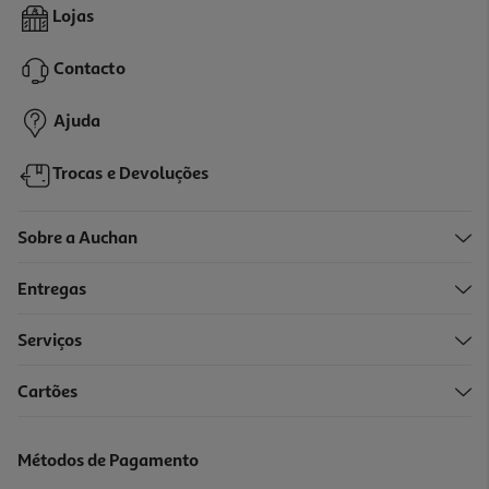
Tamponamento De Alimentação A Gás
Lojas
29.99 €/un
Contacto
29,99 €
Ajuda
Trocas e Devoluções
Sobre a Auchan
Entregas
Serviços
5.0
(2)
Cartões
Instalação Placa Electrica/vitroceramica
44.99 €/un
Métodos de Pagamento
44,99 €