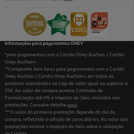
Desinstalação De Equipamento
14.99 €/un
14,99 €
Informações para pagamentos ONEY
*para pagamentos com o Cartão Oney Auchan / Cartão
Oney Auchan+.
**Campanha Sem Juros para pagamentos com o Cartão
Oney Auchan / Cartão Oney Auchan+, em todos os
produtos assinalados na Loja de valor igual ou superior a
75€. Ao valor da compra acresce Comissão de
Formalização até 6% e Imposto do Selo, incluídos nas
prestações. Consulte detalhe
aqui
.
Instalação Placa A Gás + Forno A Gás
***O valor da primeira prestação depende do dia da
compra, refletindo o cálculo de juros diários. Ao valor das
114.99 €/un
prestações acresce o Imposto do Selo sobre a utilização
114,99 €
de Crédito.