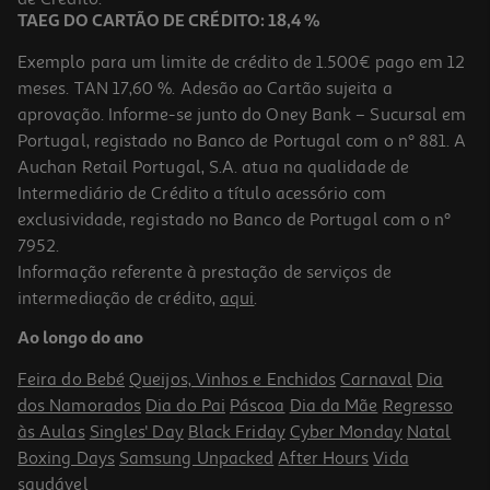
TAEG DO CARTÃO DE CRÉDITO: 18,4 %
Exemplo para um limite de crédito de 1.500€ pago em 12
meses. TAN 17,60 %. Adesão ao Cartão sujeita a
aprovação. Informe-se junto do Oney Bank – Sucursal em
Portugal, registado no Banco de Portugal com o nº 881. A
Auchan Retail Portugal, S.A. atua na qualidade de
Intermediário de Crédito a título acessório com
exclusividade, registado no Banco de Portugal com o nº
7952.
Informação referente à prestação de serviços de
intermediação de crédito,
aqui
.
Instalação Placa Electrica + Forno A Gás
Ao longo do ano
76.99 €/un
Feira do Bebé
Queijos, Vinhos e Enchidos
Carnaval
Dia
76,99 €
dos Namorados
Dia do Pai
Páscoa
Dia da Mãe
Regresso
às Aulas
Singles' Day
Black Friday
Cyber Monday
Natal
Boxing Days
Samsung Unpacked
After Hours
Vida
saudável