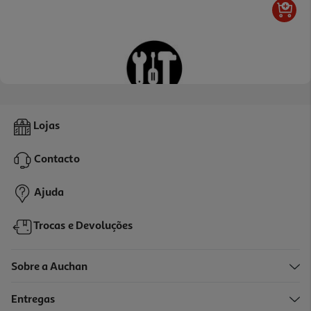
1.0
(1)
Instalação Placa Gás+forno Eléctrico
Lojas
76.99 €/un
Contacto
76,99 €
Ajuda
Trocas e Devoluções
Sobre a Auchan
Entregas