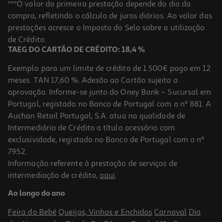
Instalação De Salamandra A Pellets
***O valor da primeira prestação depende do dia da
compra, refletindo o cálculo de juros diários. Ao valor das
179.99 €/un
prestações acresce o Imposto do Selo sobre a utilização
179,99 €
de Crédito.
TAEG DO CARTÃO DE CRÉDITO: 18,4 %
Exemplo para um limite de crédito de 1.500€ pago em 12
meses. TAN 17,60 %. Adesão ao Cartão sujeita a
aprovação. Informe-se junto do Oney Bank – Sucursal em
Portugal, registado no Banco de Portugal com o nº 881. A
Auchan Retail Portugal, S.A. atua na qualidade de
Intermediário de Crédito a título acessório com
exclusividade, registado no Banco de Portugal com o nº
7952.
Informação referente à prestação de serviços de
5.0
(1)
intermediação de crédito,
aqui
.
Serviço Troca Sentido Portas
Ao longo do ano
41.99 €/un
Feira do Bebé
Queijos, Vinhos e Enchidos
Carnaval
Dia
41,99 €