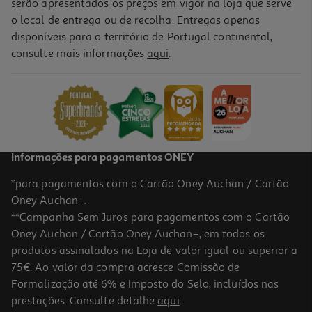
serão apresentados os preços em vigor na loja que serve
o local de entrega ou de recolha. Entregas apenas
disponíveis para o território de Portugal continental,
consulte mais informações
aqui
.
Instalação De Salamandra A Lenha
329 €/un
329,00 €
Informações para pagamentos ONEY
*para pagamentos com o Cartão Oney Auchan / Cartão
Oney Auchan+.
**Campanha Sem Juros para pagamentos com o Cartão
Oney Auchan / Cartão Oney Auchan+, em todos os
produtos assinalados na Loja de valor igual ou superior a
75€. Ao valor da compra acresce Comissão de
Formalização até 6% e Imposto do Selo, incluídos nas
prestações. Consulte detalhe
aqui
.