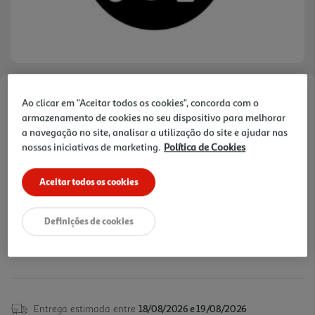
Faça a sua avaliação
Ao clicar em "Aceitar todos os cookies", concorda com o
Ref. / EAN:
2400036325326
armazenamento de cookies no seu dispositivo para melhorar
a navegação no site, analisar a utilização do site e ajudar nas
"A data de instalação do serviço é feita mediante
nossas iniciativas de marketing.
Política de Cookies
agendamento da Empresa responsável pela
ver
instalação do serviço. Consulte as Condições Gerais
mais
Aceitar todos os cookies
do Serviço na Documentação
Definições de cookies
29,99 €
Entrega estimada entre
18/08/2026 e 19/08/2026