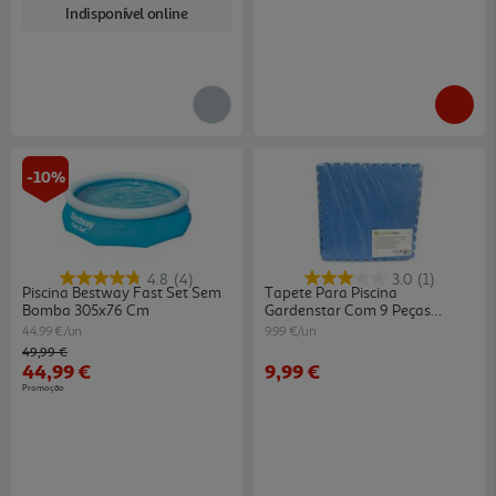
Indisponível online
-10%
4.8
(4)
3.0
(1)
Piscina Bestway Fast Set Sem
Tapete Para Piscina
Bomba 305x76 Cm
Gardenstar Com 9 Peças
50x50cm
44.99 €/un
9.99 €/un
Price reduced from
to
49,99 €
44,99 €
9,99 €
Promoção