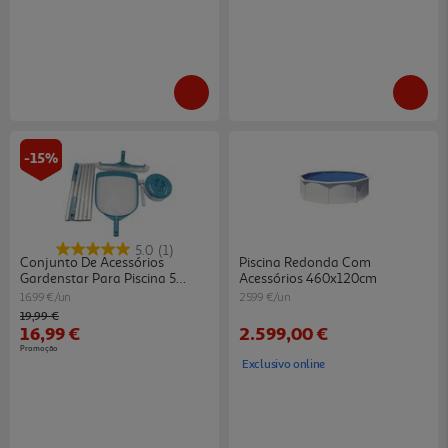
-15%
5.0
(1)
Conjunto De Acessórios
Piscina Redonda Com
Gardenstar Para Piscina 5
Acessórios 460x120cm
Peças
16.99 €/un
2599 €/un
Price reduced from
to
19,99 €
16,99 €
2.599,00 €
Promoção
Exclusivo online