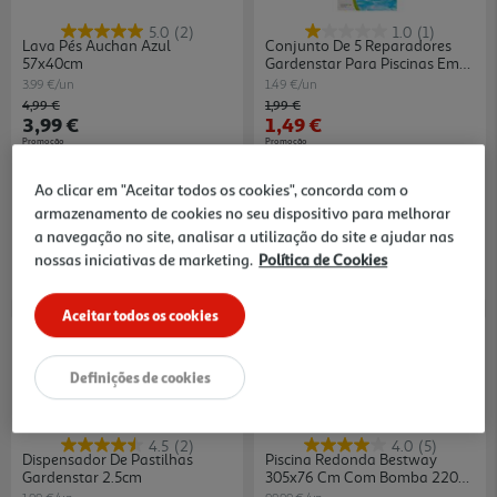
5.0
(2)
1.0
(1)
Lava Pés Auchan Azul
Conjunto De 5 Reparadores
57x40cm
Gardenstar Para Piscinas Em
Vinil 18x7.5cm
3.99 €/un
1.49 €/un
Price reduced from
to
Price reduced from
to
4,99 €
1,99 €
3,99 €
1,49 €
Promoção
Promoção
Indisponível online
Ao clicar em "Aceitar todos os cookies", concorda com o
armazenamento de cookies no seu dispositivo para melhorar
a navegação no site, analisar a utilização do site e ajudar nas
nossas iniciativas de marketing.
Política de Cookies
Aceitar todos os cookies
-23%
Definições de cookies
4.5
(2)
4.0
(5)
Dispensador De Pastilhas
Piscina Redonda Bestway
Gardenstar 2.5cm
305x76 Cm Com Bomba 220-
240 V