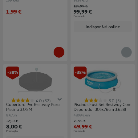
1.99 €/un
99.99 €/un
Price reduced from
to
129,99 €
1,99 €
99,99 €
Promoção
Indisponível online
-38%
-38%
4.0
(32)
3.0
(5)
Cobertura Pvc Bestway Para
Piscinas Fast Set Bestway Com
Piscina 3.05 M
Depurador 305x76cm 3.638l
8 €/un
49.99 €/un
Price reduced from
to
Price reduced from
to
12,99 €
79,99 €
8,00 €
49,99 €
Promoção
Promoção