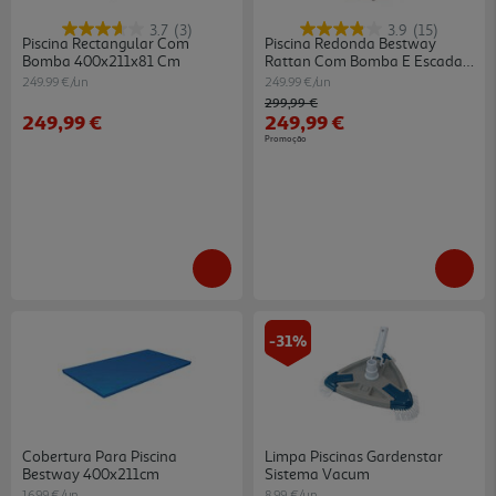
3.7
(3)
3.9
(15)
Piscina Rectangular Com
Piscina Redonda Bestway
Bomba 400x211x81 Cm
Rattan Com Bomba E Escada
366x100 Cm
249.99 €/un
249.99 €/un
Price reduced from
to
299,99 €
249,99 €
249,99 €
Promoção
-31%
Cobertura Para Piscina
Limpa Piscinas Gardenstar
Bestway 400x211cm
Sistema Vacum
16.99 €/un
8.99 €/un