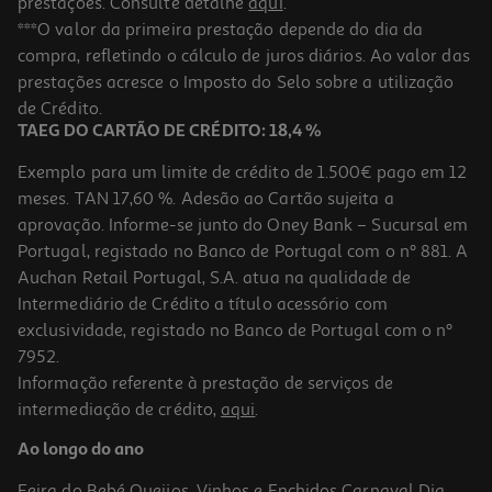
prestações. Consulte detalhe
aqui
.
***O valor da primeira prestação depende do dia da
compra, refletindo o cálculo de juros diários. Ao valor das
prestações acresce o Imposto do Selo sobre a utilização
de Crédito.
TAEG DO CARTÃO DE CRÉDITO: 18,4 %
Exemplo para um limite de crédito de 1.500€ pago em 12
meses. TAN 17,60 %. Adesão ao Cartão sujeita a
aprovação. Informe-se junto do Oney Bank – Sucursal em
Portugal, registado no Banco de Portugal com o nº 881. A
Auchan Retail Portugal, S.A. atua na qualidade de
Intermediário de Crédito a título acessório com
exclusividade, registado no Banco de Portugal com o nº
7952.
Informação referente à prestação de serviços de
intermediação de crédito,
aqui
.
Ao longo do ano
Feira do Bebé
Queijos, Vinhos e Enchidos
Carnaval
Dia