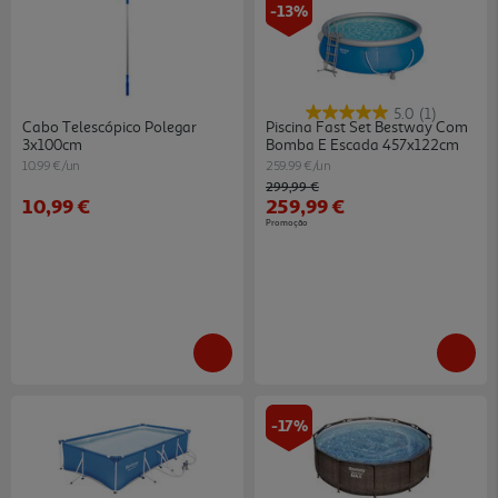
-13%
5.0
(1)
Cabo Telescópico Polegar
Piscina Fast Set Bestway Com
3x100cm
Bomba E Escada 457x122cm
10.99 €/un
259.99 €/un
Price reduced from
to
299,99 €
10,99 €
259,99 €
Promoção
-17%