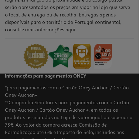
login e em função da proximidade e do código postal,
serão apresentados os preços em vigor na loja que serve
o local de entrega ou de recolha. Entregas apenas
disponíveis para o território de Portugal continental,
consulte mais informações
aqui
.
Informações para pagamentos ONEY
*para pagamentos com o Cartão Oney Auchan / Cartão
Oney Auchan+.
**Campanha Sem Juros para pagamentos com o Cartão
Oney Auchan / Cartão Oney Auchan+, em todos os
produtos assinalados na Loja de valor igual ou superior a
75€. Ao valor da compra acresce Comissão de
Formalização até 6% e Imposto do Selo, incluídos nas