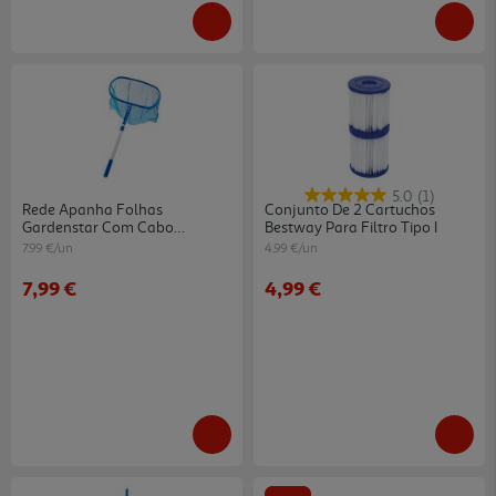
5.0
(1)
Rede Apanha Folhas
Conjunto De 2 Cartuchos
Gardenstar Com Cabo
Bestway Para Filtro Tipo I
Telescópio
7.99 €/un
4.99 €/un
7,99 €
4,99 €