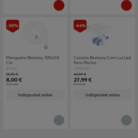
-50%
-44%
Mangueira Bestway 300x3.8
Cascata Bestway Com Luz Led
Cm
Para Piscina
8 €/un
27.99 €/un
Price reduced from
to
Price reduced from
to
15,99 €
49,99 €
8,00 €
27,99 €
Promoção
Promoção
Indisponível online
Indisponível online