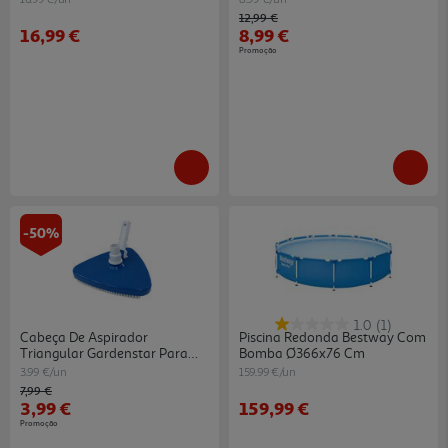
Price reduced from
to
12,99 €
16,99 €
8,99 €
Promoção
-50%
1.0
(1)
Cabeça De Aspirador
Piscina Redonda Bestway Com
Triangular Gardenstar Para
Bomba Ø366x76 Cm
Piscina
3.99 €/un
159.99 €/un
Price reduced from
to
7,99 €
3,99 €
159,99 €
Promoção