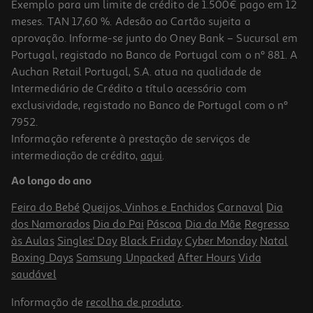
Exemplo para um limite de crédito de 1.500€ pago em 12
meses. TAN 17,60 %. Adesão ao Cartão sujeita a
aprovação. Informe-se junto do Oney Bank – Sucursal em
Portugal, registado no Banco de Portugal com o nº 881. A
Auchan Retail Portugal, S.A. atua na qualidade de
Intermediário de Crédito a título acessório com
exclusividade, registado no Banco de Portugal com o nº
7952.
Informação referente à prestação de serviços de
intermediação de crédito,
aqui
.
Ao longo do ano
Feira do Bebé
Queijos, Vinhos e Enchidos
Carnaval
Dia
dos Namorados
Dia do Pai
Páscoa
Dia da Mãe
Regresso
às Aulas
Singles' Day
Black Friday
Cyber Monday
Natal
Boxing Days
Samsung Unpacked
After Hours
Vida
saudável
Informação de
recolha de produto
.