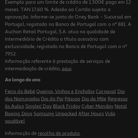
Exemplo para um limite de crédito de 1.500€ pago em 12
meses. TAN 17,60 %. Adesão ao Cartão sujeita a
aprovação. Informe-se junto do Oney Bank – Sucursal em
Portugal, registado no Banco de Portugal com o nº 881. A
Auchan Retail Portugal, S.A. atua na qualidade de
Intermediário de Crédito a título acessório com
exclusividade, registado no Banco de Portugal com o nº
7952.
Informação referente à prestação de serviços de
intermediação de crédito,
aqui
.
Ao longo do ano
Feira do Bebé
Queijos, Vinhos e Enchidos
Carnaval
Dia
dos Namorados
Dia do Pai
Páscoa
Dia da Mãe
Regresso
às Aulas
Singles' Day
Black Friday
Cyber Monday
Natal
Boxing Days
Samsung Unpacked
After Hours
Vida
saudável
Informação de
recolha de produto
.