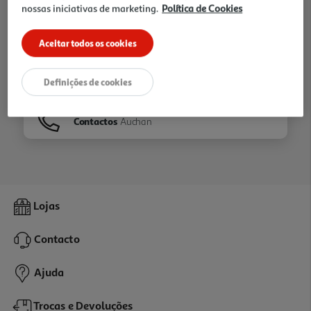
nossas iniciativas de marketing.
Política de Cookies
Ir para
Homepage
Aceitar todos os cookies
Veja os nossos
Folhetos
Definições de cookies
Contactos
Auchan
Lojas
Contacto
Ajuda
Trocas e Devoluções