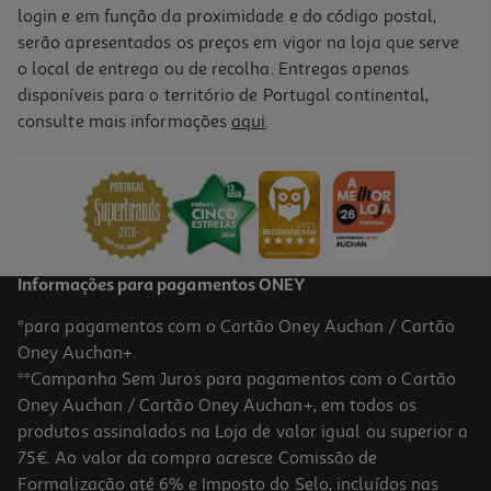
login e em função da proximidade e do código postal,
serão apresentados os preços em vigor na loja que serve
o local de entrega ou de recolha. Entregas apenas
disponíveis para o território de Portugal continental,
consulte mais informações
aqui
.
Informações para pagamentos ONEY
*para pagamentos com o Cartão Oney Auchan / Cartão
Oney Auchan+.
**Campanha Sem Juros para pagamentos com o Cartão
Oney Auchan / Cartão Oney Auchan+, em todos os
produtos assinalados na Loja de valor igual ou superior a
75€. Ao valor da compra acresce Comissão de
Formalização até 6% e Imposto do Selo, incluídos nas