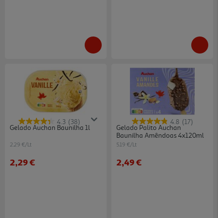
4.3
(38)
4.8
(17)
Gelado Auchan Baunilha 1l
Gelado Palito Auchan
Baunilha Amêndoas 4x120ml
2.29 €/Lt
5.19 €/Lt
2,29 €
2,49 €