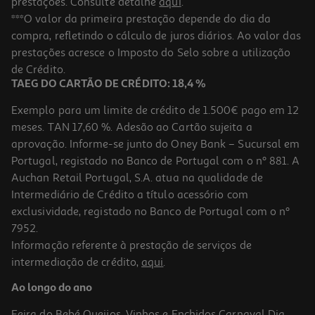
prestações. Consulte detalhe
aqui
.
***O valor da primeira prestação depende do dia da
compra, refletindo o cálculo de juros diários. Ao valor das
prestações acresce o Imposto do Selo sobre a utilização
de Crédito.
TAEG DO CARTÃO DE CRÉDITO: 18,4 %
Exemplo para um limite de crédito de 1.500€ pago em 12
meses. TAN 17,60 %. Adesão ao Cartão sujeita a
aprovação. Informe-se junto do Oney Bank – Sucursal em
Portugal, registado no Banco de Portugal com o nº 881. A
Auchan Retail Portugal, S.A. atua na qualidade de
Intermediário de Crédito a título acessório com
exclusividade, registado no Banco de Portugal com o nº
7952.
Informação referente à prestação de serviços de
intermediação de crédito,
aqui
.
Ao longo do ano
Feira do Bebé
Queijos, Vinhos e Enchidos
Carnaval
Dia