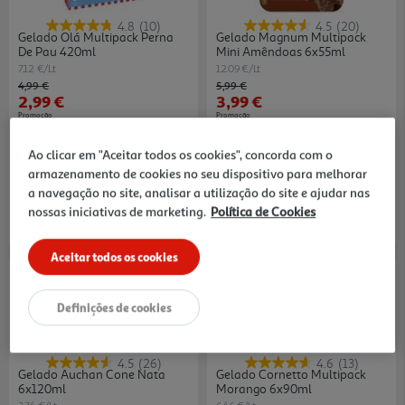
4.8
(10)
4.5
(20)
Gelado Olá Multipack Perna
Gelado Magnum Multipack
De Pau 420ml
Mini Amêndoas 6x55ml
7.12 €/Lt
12.09 €/Lt
Price reduced from
to
Price reduced from
to
4,99 €
5,99 €
2,99 €
3,99 €
Promoção
Promoção
Ao clicar em "Aceitar todos os cookies", concorda com o
armazenamento de cookies no seu dispositivo para melhorar
a navegação no site, analisar a utilização do site e ajudar nas
nossas iniciativas de marketing.
Política de Cookies
Aceitar todos os cookies
-42%
Definições de cookies
4.5
(26)
4.6
(13)
Gelado Auchan Cone Nata
Gelado Cornetto Multipack
6x120ml
Morango 6x90ml