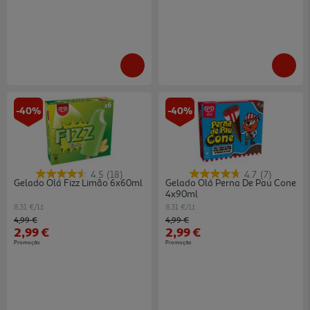
-40%
-40%
4.5
(18)
4.7
(7)
Gelado Olá Fizz Limão 6x60ml
Gelado Olá Perna De Pau Cone
4x90ml
8.31 €/Lt
8.31 €/Lt
Price reduced from
to
Price reduced from
to
4,99 €
4,99 €
2,99 €
2,99 €
Promoção
Promoção