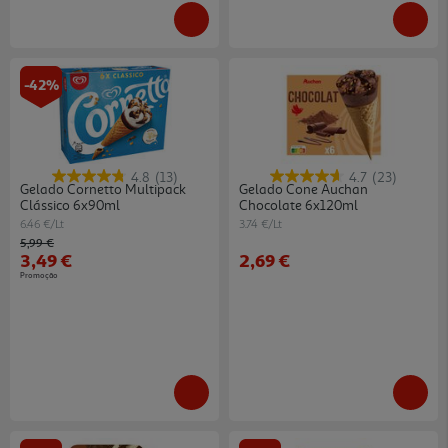
-42%
4.8
(13)
4.7
(23)
Gelado Cornetto Multipack
Gelado Cone Auchan
Clássico 6x90ml
Chocolate 6x120ml
6.46 €/Lt
3.74 €/Lt
Price reduced from
to
5,99 €
3,49 €
2,69 €
Promoção