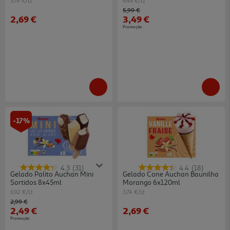
3.74 €/Lt
6.46 €/Lt
Price reduced from
to
5,99 €
2,69 €
3,49 €
Promoção
-17%
4.3
(31)
4.4
(18)
Gelado Palito Auchan Mini
Gelado Cone Auchan Baunilha
Sortidos 8x45ml
Morango 6x120ml
6.92 €/Lt
3.74 €/Lt
Price reduced from
to
2,99 €
2,49 €
2,69 €
Promoção