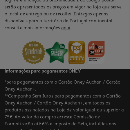
login e em função da proximidade e do código postal,
serão apresentados os preços em vigor na loja que serve
o local de entrega ou de recolha. Entregas apenas
disponíveis para o território de Portugal continental,
consulte mais informações
aqui
.
Informações para pagamentos ONEY
*para pagamentos com o Cartão Oney Auchan / Cartão
Oney Auchan+.
**Campanha Sem Juros para pagamentos com o Cartão
Oney Auchan / Cartão Oney Auchan+, em todos os
produtos assinalados na Loja de valor igual ou superior a
75€. Ao valor da compra acresce Comissão de
Formalização até 6% e Imposto do Selo, incluídos nas