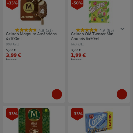
-33%
-50%
4.8
(21)
4.9
(85)
Gelado Magnum Amêndoas
Gelado Olá Twister Mini
4x100ml
Ananás 6x50ml
9.98 €/Lt
6.63 €/Lt
Price reduced from
to
Price reduced from
to
5,99 €
3,99 €
3,99 €
1,99 €
Promoção
Promoção
-33%
-33%