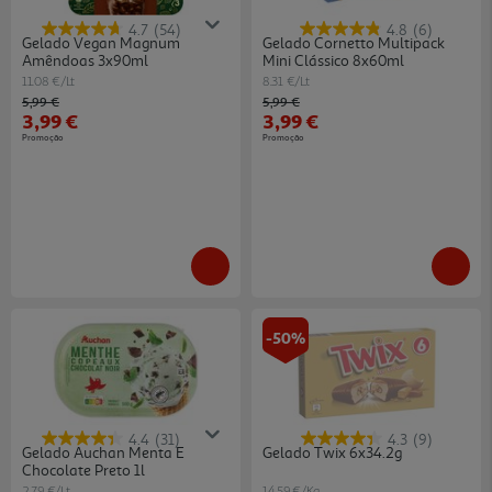
4.7
(54)
4.8
(6)
Gelado Vegan Magnum
Gelado Cornetto Multipack
Amêndoas 3x90ml
Mini Clássico 8x60ml
11.08 €/Lt
8.31 €/Lt
Price reduced from
to
Price reduced from
to
5,99 €
5,99 €
3,99 €
3,99 €
Promoção
Promoção
-50%
4.4
(31)
4.3
(9)
Gelado Auchan Menta E
Gelado Twix 6x34.2g
Chocolate Preto 1l
2.79 €/Lt
14.59 €/Kg