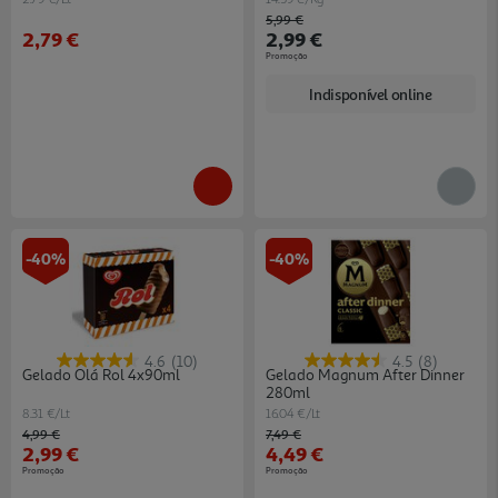
Price reduced from
to
5,99 €
2,79 €
2,99 €
Promoção
Indisponível online
-40%
-40%
4.6
(10)
4.5
(8)
Gelado Olá Rol 4x90ml
Gelado Magnum After Dinner
280ml
8.31 €/Lt
16.04 €/Lt
Price reduced from
to
Price reduced from
to
4,99 €
7,49 €
2,99 €
4,49 €
Promoção
Promoção