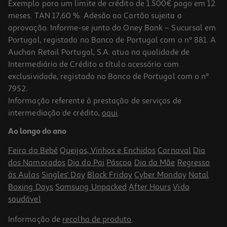
Exemplo para um limite de crédito de 1.500€ pago em 12
meses. TAN 17,60 %. Adesão ao Cartão sujeita a
aprovação. Informe-se junto do Oney Bank – Sucursal em
Portugal, registado no Banco de Portugal com o nº 881. A
Auchan Retail Portugal, S.A. atua na qualidade de
Intermediário de Crédito a título acessório com
exclusividade, registado no Banco de Portugal com o nº
7952.
Informação referente à prestação de serviços de
intermediação de crédito,
aqui
.
Ao longo do ano
Feira do Bebé
Queijos, Vinhos e Enchidos
Carnaval
Dia
dos Namorados
Dia do Pai
Páscoa
Dia da Mãe
Regresso
às Aulas
Singles' Day
Black Friday
Cyber Monday
Natal
Boxing Days
Samsung Unpacked
After Hours
Vida
saudável
Informação de
recolha de produto
.