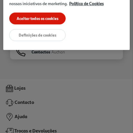
nossas iniciativas de marketing.
Política de Cookies
Ir para
Homepage
Aceitar todos os cookies
Veja os nossos
Folhetos
Definições de cookies
Contactos
Auchan
Lojas
Contacto
Ajuda
Trocas e Devoluções