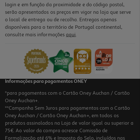
login e em função da proximidade e do código postal,
serão apresentados os preços em vigor na loja que serve
o local de entrega ou de recolha. Entregas apenas
disponíveis para o território de Portugal continental,
consulte mais informações
aqui
.
Informações para pagamentos ONEY
*para pagamentos com o Cartão Oney Auchan / Cartão
Oney Auchan+.
**Campanha Sem Juros para pagamentos com o Cartão
Oney Auchan / Cartão Oney Auchan+, em todos os
produtos assinalados na Loja de valor igual ou superior a
75€. Ao valor da compra acresce Comissão de
Formalização até 6% e Imposto do Selo, incluídos nas