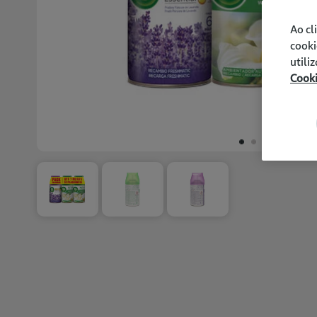
Ao cl
cooki
utili
Cook