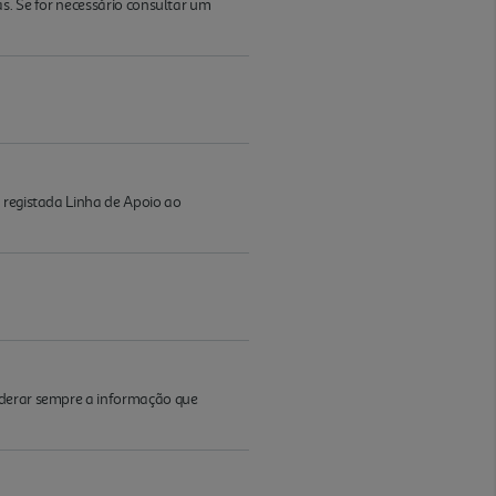
s. Se for necessário consultar um
 registada Linha de Apoio ao
iderar sempre a informação que