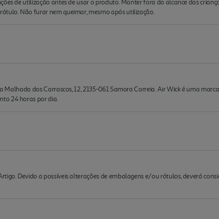
ções de utilização antes de usar o produto. Manter fora do alcance das criança
rótulo. Não furar nem queimar, mesmo após utilização.
rada Malhada dos Carrascos, 12, 2135-061 Samora Correia. Air Wick é uma marca
to 24 horas por dia.
rtigo. Devido a possíveis alterações de embalagens e/ou rótulos, deverá cons