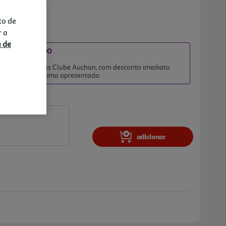
to de
r a
a de
IATO INCLUÍDO
2026
 clientes membros Clube Auchan, com desconto imediato
no preço final acima apresentado.
adicionar