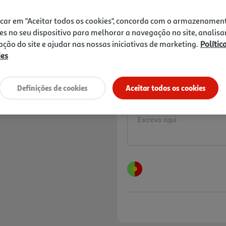
Price reduced from
to
17,97 €
6,83 €
icar em "Aceitar todos os cookies", concorda com o armazenamen
Promoção:
de 4/9/2025 a 2/9/2026
es no seu dispositivo para melhorar a navegação no site, analisa
zação do site e ajudar nas nossas iniciativas de marketing.
Polític
10% DESCONTO IMED
ies
De 6/8/2026 a 12/8/
Preço exclusivo para
aplicado já refletido 
Definições de cookies
Aceitar todos os cookies
Notas de preparação