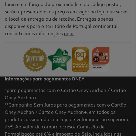
login e em função da proximidade e do código postal,
serão apresentados os preços em vigor na loja que serve
o local de entrega ou de recolha. Entregas apenas
disponíveis para o território de Portugal continental,
consulte mais informações
aqui
.
Informações para pagamentos ONEY
*para pagamentos com o Cartão Oney Auchan / Cartão
Oney Auchan+.
**Campanha Sem Juros para pagamentos com o Cartão
Oney Auchan / Cartão Oney Auchan+, em todos os
produtos assinalados na Loja de valor igual ou superior a
75€. Ao valor da compra acresce Comissão de
Formalização até 6% e Imposto do Selo, incluídos nas