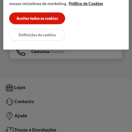
nossas iniciativas de marketing.
Política de Cookies
Ir para
Homepage
Aceitar todos os cookies
Veja os nossos
Folhetos
Definições de cookies
Contactos
Auchan
Lojas
Contacto
Ajuda
Trocas e Devoluções