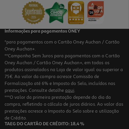
6.99 €/un
6,99 €
Informações para pagamentos ONEY
*para pagamentos com o Cartão Oney Auchan / Cartão
Oney Auchan+.
**Campanha Sem Juros para pagamentos com o Cartão
Oney Auchan / Cartão Oney Auchan+, em todos os
produtos assinalados na Loja de valor igual ou superior a
75€. Ao valor da compra acresce Comissão de
Formalização até 6% e Imposto do Selo, incluídos nas
prestações. Consulte detalhe
aqui
.
Difusor Actuel Baunilha 35ml
***O valor da primeira prestação depende do dia da
compra, refletindo o cálculo de juros diários. Ao valor das
3.69 €/un
prestações acresce o Imposto do Selo sobre a utilização
3,69 €
de Crédito.
TAEG DO CARTÃO DE CRÉDITO: 18,4 %