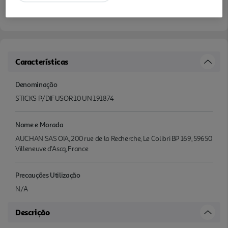
Características
Denominação
STICKS P/DIFUSOR:10 UN 191874
Nome e Morada
AUCHAN SAS OIA, 200 rue de la Recherche, Le Colibri BP 169, 59650
Villeneuve d'Ascq, France
Precauções Utilização
N/A
Descrição