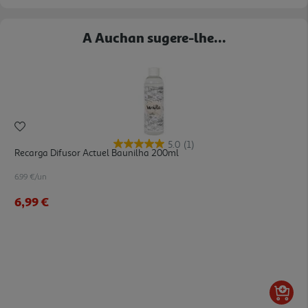
A Auchan sugere-lhe...
5.0
(1)
Recarga Difusor Actuel Baunilha 200ml
6.99 €/un
6,99 €