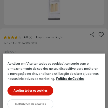
4.0
(2)
Faça a sua avaliação
Leu
2
Ref. / EAN:
3112430015039
avaliações.
Link
1.49 €/un
para
a
mesma
Ao clicar em "Aceitar todos os cookies", concorda com o
página.
armazenamento de cookies no seu dispositivo para melhorar
1,49 €
a navegação no site, analisar a utilização do site e ajudar nas
nossas iniciativas de marketing.
Política de Cookies
Notas de preparação
Aceitar todos os cookies
Definições de cookies