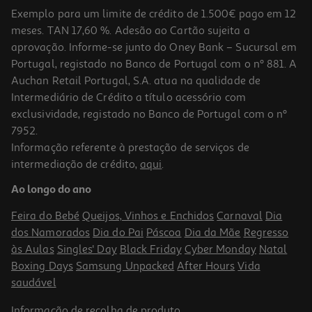
Exemplo para um limite de crédito de 1.500€ pago em 12
meses. TAN 17,60 %. Adesão ao Cartão sujeita a
aprovação. Informe-se junto do Oney Bank – Sucursal em
Portugal, registado no Banco de Portugal com o nº 881. A
Auchan Retail Portugal, S.A. atua na qualidade de
Intermediário de Crédito a título acessório com
exclusividade, registado no Banco de Portugal com o nº
7952.
Informação referente à prestação de serviços de
intermediação de crédito,
aqui
.
Difusor Mikado Actuel Vermelho 90ml
Ao longo do ano
6.99 €/un
Feira do Bebé
Queijos, Vinhos e Enchidos
Carnaval
Dia
6,99 €
dos Namorados
Dia do Pai
Páscoa
Dia da Mãe
Regresso
às Aulas
Singles' Day
Black Friday
Cyber Monday
Natal
Boxing Days
Samsung Unpacked
After Hours
Vida
saudável
Informação de
recolha de produto
.