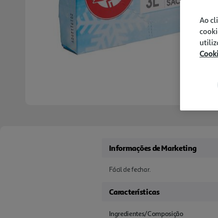
Ao cl
cooki
utili
Cook
Informações de Marketing
Fácil de fechar.
Características
Ingredientes/Composição