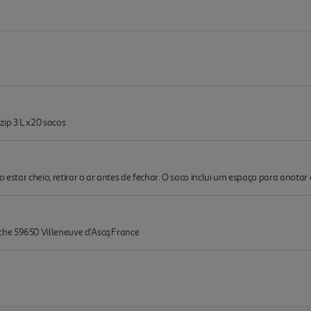
ip 3 L x20 sacos
o estar cheio, retirar o ar antes de fechar. O saco inclui um espaço para anota
he 59650 Villeneuve d'Ascq France