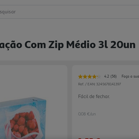
squisar
ação Com Zip Médio 3l 20un
4.2
(56)
Faça a sua
Leu
56
Ref. / EAN:
3245678141397
avaliações.
Link
Fácil de fechar.
para
a
mesma
página.
0.08 €/un