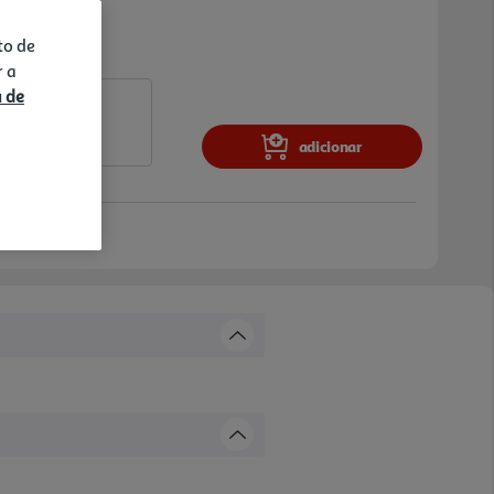
to de
r a
a de
adicionar