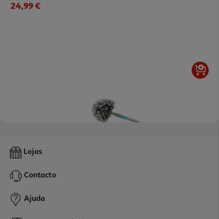
24,99 €
Espanador Actuel Cabo Telescópico
Lojas
7.99 €/un
Contacto
7,99 €
Ajuda