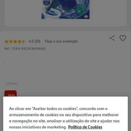
4.5
(10)
Faça a sua avaliação
Leu
10
Ref. / EAN:
8410436494663
avaliações.
Link
.
para
a
mesma
página.
1.5 €/un
-25%
Ao clicar em "Aceitar todos os cookies", concorda com o
Price reduced from
to
3,99 €
2,99 €
armazenamento de cookies no seu dispositivo para melhorar
a navegação no site, analisar a utilização do site e ajudar nas
Promoção:
de 20/11/2023 a 2/9/2026
nossas iniciativas de marketing.
Política de Cookies