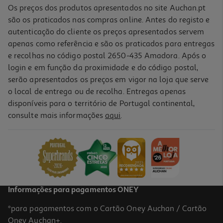
Os preços dos produtos apresentados no site Auchan.pt
são os praticados nas compras online. Antes do registo e
autenticação do cliente os preços apresentados servem
apenas como referência e são os praticados para entregas
e recolhas no código postal 2650-435 Amadora. Após o
login e em função da proximidade e do código postal,
-25%
serão apresentados os preços em vigor na loja que serve
o local de entrega ou de recolha. Entregas apenas
disponíveis para o território de Portugal continental,
4.7
(6)
consulte mais informações
aqui
.
Bloco Bref Sonasol Sanitário Blue Active Floral 2x50g
1.5 €/un
Price reduced from
to
3,99 €
2,99 €
Promoção
Informações para pagamentos ONEY
*para pagamentos com o Cartão Oney Auchan / Cartão
Oney Auchan+.