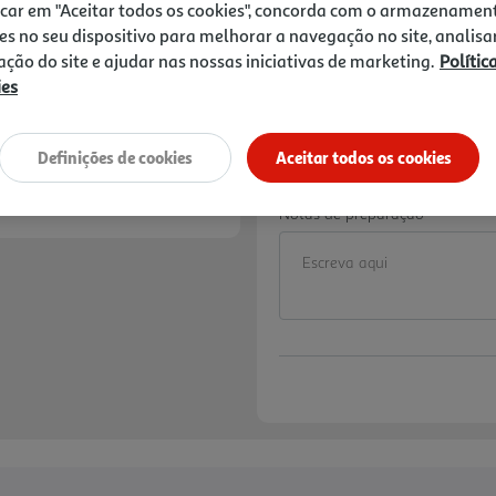
Price reduced from
to
3,06 €
icar em "Aceitar todos os cookies", concorda com o armazenamen
1,79 €
es no seu dispositivo para melhorar a navegação no site, analisa
zação do site e ajudar nas nossas iniciativas de marketing.
Polític
Promoção:
de 5/8/2026 a 2/9/2026
ies
10% DESCONTO IMED
De 6/8/2026 a 19/8/
Preço exclusivo para
Definições de cookies
Aceitar todos os cookies
aplicado já refletido 
Notas de preparação