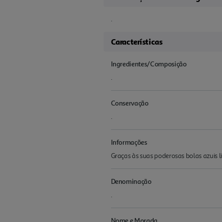
.
Características
Ingredientes/Composição
.
Conservação
.
Informações
Graças às suas poderosas bolas azuis 
Denominação
.
Nome e Morada