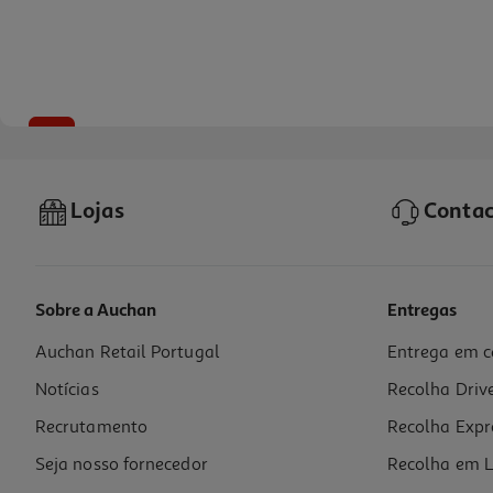
-50%
Lojas
Contac
Sobre a Auchan
Entregas
Auchan Retail Portugal
Entrega em c
Bloco Bref Sonasol Sanitário Wc Blue Active Floral 3x50g
Notícias
Recolha Driv
1.46 €/un
Price reduced from
to
8,78 €
Recrutamento
Recolha Expr
4,39 €
Promoção
Seja nosso fornecedor
Recolha em L