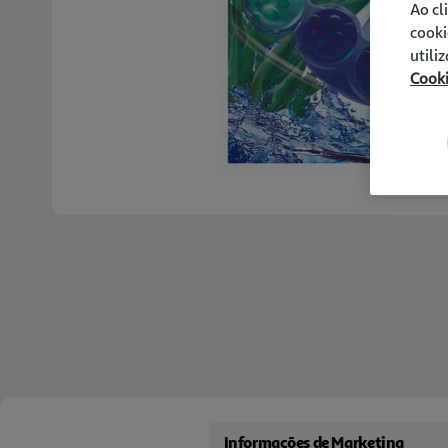
Ao cl
cooki
utili
Cook
Informações de Marketing