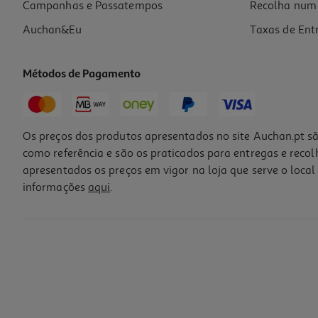
Campanhas e Passatempos
Recolha num 
Auchan&Eu
Taxas de Ent
Métodos de Pagamento
-60%
Os preços dos produtos apresentados no site Auchan.pt sã
como referência e são os praticados para entregas e reco
apresentados os preços em vigor na loja que serve o local 
informações
aqui
.
Bloco Sanitário Domestos Power 5 Ocean 5un
1.08 €/un
Price reduced from
to
13,49 €
5,39 €
Promoção