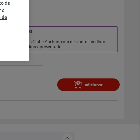
to de
r a
a de
IATO INCLUÍDO
2026
 clientes membros Clube Auchan, com desconto imediato
no preço final acima apresentado.
adicionar