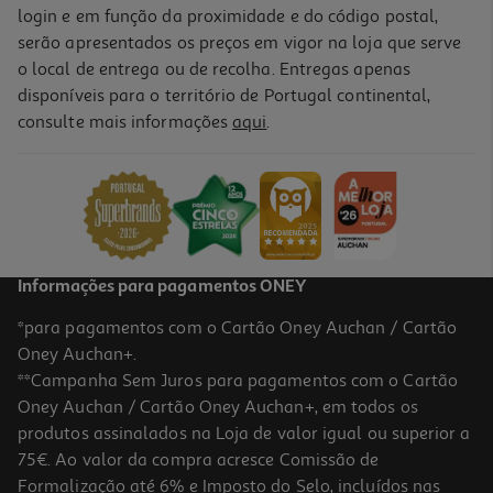
login e em função da proximidade e do código postal,
serão apresentados os preços em vigor na loja que serve
o local de entrega ou de recolha. Entregas apenas
disponíveis para o território de Portugal continental,
consulte mais informações
aqui
.
Informações para pagamentos ONEY
*para pagamentos com o Cartão Oney Auchan / Cartão
Oney Auchan+.
**Campanha Sem Juros para pagamentos com o Cartão
Oney Auchan / Cartão Oney Auchan+, em todos os
produtos assinalados na Loja de valor igual ou superior a
75€. Ao valor da compra acresce Comissão de
Formalização até 6% e Imposto do Selo, incluídos nas