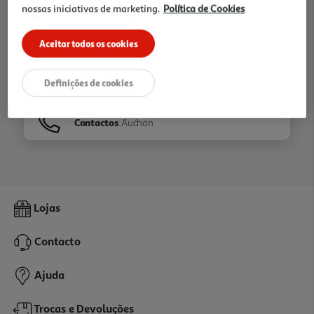
nossas iniciativas de marketing.
Política de Cookies
Ir para
Homepage
Aceitar todos os cookies
Veja os nossos
Folhetos
Definições de cookies
Contactos
Auchan
Lojas
Contacto
Ajuda
Trocas e Devoluções