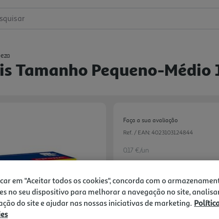
squisar
peza
eis Tamanho Pequeno-Médio
Faça a sua avaliação
Ref. / EAN:
4023103124844
0.17 €/un
icar em "Aceitar todos os cookies", concorda com o armazenamen
16,59 €
es no seu dispositivo para melhorar a navegação no site, analisa
zação do site e ajudar nas nossas iniciativas de marketing.
Polític
ies
Notas de preparação