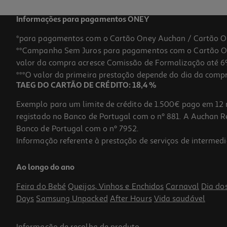
Informações para pagamentos ONEY
*para pagamentos com o Cartão Oney Auchan / Cartão O
**Campanha Sem Juros para pagamentos com o Cartão Oney
valor da compra acresce Comissão de Formalização até 6%
***O valor da primeira prestação depende do dia da compra,
TAEG DO CARTÃO DE CRÉDITO: 18,4 %
Exemplo para um limite de crédito de 1.500€ pago em 12 
registado no Banco de Portugal com o nº 881. A Auchan Ret
Banco de Portugal com o nº 7952.
Informação referente à prestação de serviços de intermedi
Luvas Auchan Nitrilo Tamanho Pequeno 10un
Ao longo do ano
0.13 €/un
Feira do Bebé
Queijos, Vinhos e Enchidos
Carnaval
Dia do
1,29 €
Days
Samsung Unpacked
After Hours
Vida saudável