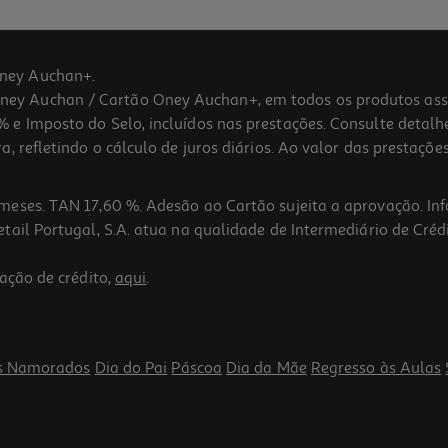
ney Auchan+.
 Auchan / Cartão Oney Auchan+, em todos os produtos assina
 e Imposto do Selo, incluídos nas prestações. Consulte detal
 refletindo o cálculo de juros diários. Ao valor das prestações
meses. TAN 17,60 %. Adesão ao Cartão sujeita a aprovação. In
ail Portugal, S.A. atua na qualidade de Intermediário de Crédi
4.6
(5)
ação de crédito,
aqui
.
s Namorados
Dia do Pai
Páscoa
Dia da Mãe
Regresso às Aulas