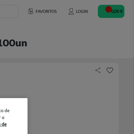
FAVORITOS
LOGIN
0,00 €
 100un
to de
r a
a de