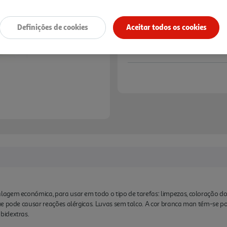
Definições de cookies
Aceitar todos os cookies
agem económica, para usar em todo o tipo de tarefas: limpezas, coloração do 
ue pode causar reações alérgicas. Luvas sem talco. A cor branca man tém-se 
bidextras.