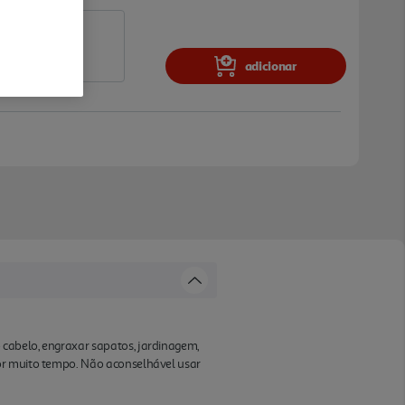
adicionar
cabelo, engraxar sapatos, jardinagem,
por muito tempo. Não aconselhável usar