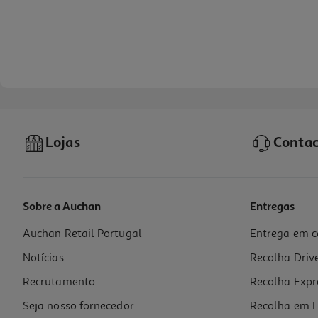
Lojas
Contac
Sobre a Auchan
Entregas
Auchan Retail Portugal
Entrega em c
Luvas Auchan Latex Tamanho Pequeno 10un
Notícias
Recolha Driv
0.08 €/un
Recrutamento
Recolha Expr
0,79 €
Seja nosso fornecedor
Recolha em L