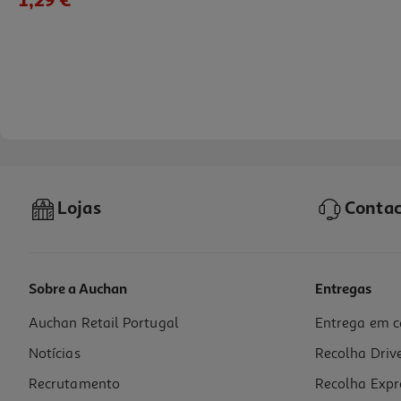
Lojas
Contac
Sobre a Auchan
Entregas
Auchan Retail Portugal
Entrega em c
Pano Auchan Microfibras Pó E Móveis 1un
Notícias
Recolha Driv
1.09 €/un
Recrutamento
Recolha Expr
1,09 €