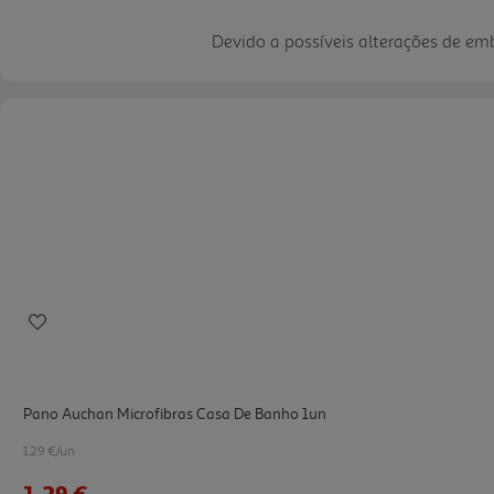
Devido a possíveis alterações de e
Pano Auchan Microfibras Casa De Banho 1un
1.29 €/un
1,29 €