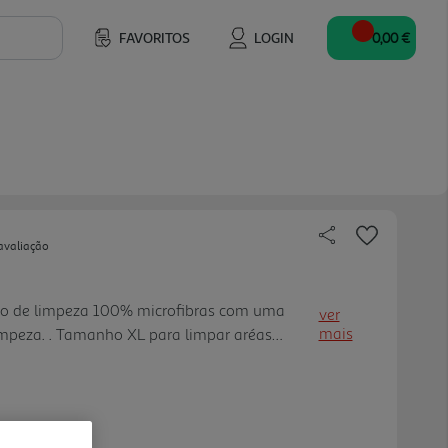
FAVORITOS
LOGIN
0,00 €
avaliação
no de limpeza 100% microfibras com uma
ver
mais
impeza. . Tamanho XL para limpar aréas
38 cm). . Elimina mais de 99% das bactérias
 bactérias E.coli &S.aureu s das bancadas
do por um laboratório independente.
eito de microfibras é um pano absorvente e