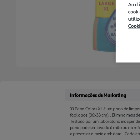
Ao cl
cooki
utili
Cook
Informações de Marketing
"O Pano Colors XL é um pano de limpe
facilidade (36x38 cm). . Elimina mais 
Testado por um laboratório independen
pano pode ser lavado à mão ou na máq
a preservar o meio ambiente. . Cada e