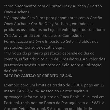
*para pagamentos com o Cartão Oney Auchan / Cartão
Oney Auchan+.
**Campanha Sem Juros para pagamentos com o Cartão
Oney Auchan / Cartão Oney Auchan+, em todos os
-13%
produtos assinalados na Loja de valor igual ou superior a
75€. Ao valor da compra acresce Comissão de
Formalização até 6% e Imposto do Selo, incluídos nas
prestações. Consulte detalhe
aqui
.
Armadilha Casapack Formigas 2un
***O valor da primeira prestação depende do dia da
compra, refletindo o cálculo de juros diários. Ao valor das
1.7 €/un
Price reduced from
to
prestações acresce o Imposto do Selo sobre a utilização
3,89 €
3,39 €
de Crédito.
Promoção
TAEG DO CARTÃO DE CRÉDITO: 18,4 %
Exemplo para um limite de crédito de 1.500€ pago em 12
meses. TAN 17,60 %. Adesão ao Cartão sujeita a
aprovação. Informe-se junto do Oney Bank – Sucursal em
Portugal, registado no Banco de Portugal com o nº 881. A
Auchan Retail Portugal, S.A. atua na qualidade de