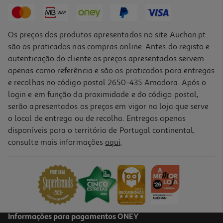
5,99 €
Promoção
Os preços dos produtos apresentados no site Auchan.pt
são os praticados nas compras online. Antes do registo e
autenticação do cliente os preços apresentados servem
apenas como referência e são os praticados para entregas
e recolhas no código postal 2650-435 Amadora. Após o
login e em função da proximidade e do código postal,
-25%
serão apresentados os preços em vigor na loja que serve
o local de entrega ou de recolha. Entregas apenas
disponíveis para o território de Portugal continental,
consulte mais informações
aqui
.
Armadilha Raid Peixinhos De Prata E Baratas 5un
0.9 €/un
Price reduced from
to
5,99 €
4,49 €
Promoção
Informações para pagamentos ONEY