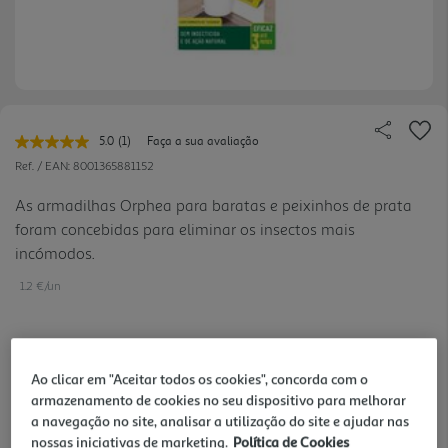
5.0
(1)
Faça a sua avaliação
Leu
uma
Ref. / EAN:
8001365881152
avaliação.
Link
As armadilhas Orphea para baratas e peixinhos de prata
para
foram concebidas para eliminar os insectos mais
a
mesma
incómodos.
página.
1.2 €/un
3,59 €
Ao clicar em "Aceitar todos os cookies", concorda com o
armazenamento de cookies no seu dispositivo para melhorar
a navegação no site, analisar a utilização do site e ajudar nas
Notas de preparação
nossas iniciativas de marketing.
Política de Cookies