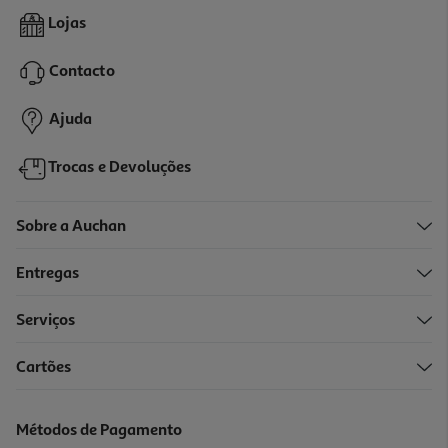
Armadilha Super Ninja Baratas Reciclável 2un
Lojas
3 €/un
Contacto
5,99 €
Ajuda
Trocas e Devoluções
Sobre a Auchan
Entregas
-25%
Serviços
Cartões
Insecticida Rastejantes Raid Essentials Spray 500ml
11.98 €/Kg
Métodos de Pagamento
Price reduced from
to
7,99 €