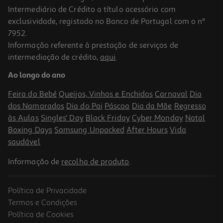
Intermediário de Crédito a título acessório com
exclusividade, registado no Banco de Portugal com o nº
7952.
Informação referente à prestação de serviços de
4.3
(3)
intermediação de crédito,
aqui
.
Insecticida Baygon Baratas 400ml
Ao longo do ano
14.48 €/Lt
Feira do Bebé
Queijos, Vinhos e Enchidos
Carnaval
Dia
5,79 €
dos Namorados
Dia do Pai
Páscoa
Dia da Mãe
Regresso
às Aulas
Singles' Day
Black Friday
Cyber Monday
Natal
Boxing Days
Samsung Unpacked
After Hours
Vida
saudável
Informação de
recolha de produto
.
Política de Privacidade
-25%
Termos e Condições
Política de Cookies