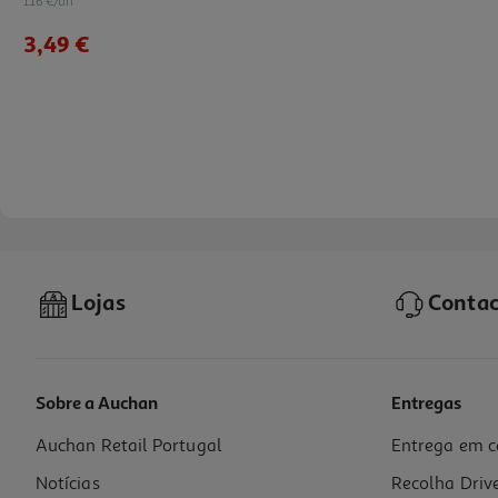
1.16 €/un
3,49 €
Lojas
Contac
Sobre a Auchan
Entregas
Auchan Retail Portugal
Entrega em c
Insecticida Anti-Traça Raid Gel Cedro 2un
Notícias
Recolha Driv
1.35 €/un