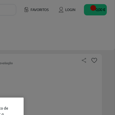
FAVORITOS
LOGIN
0,00 €
avaliação
to de
r a