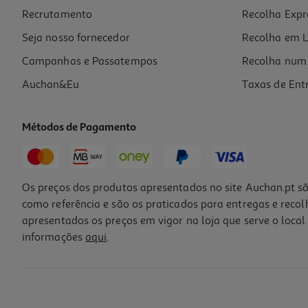
Recrutamento
Recolha Expr
2,69 €
Seja nosso fornecedor
Recolha em L
Campanhas e Passatempos
Recolha num 
Auchan&Eu
Taxas de Ent
Métodos de Pagamento
Os preços dos produtos apresentados no site Auchan.pt sã
como referência e são os praticados para entregas e reco
apresentados os preços em vigor na loja que serve o local 
informações
aqui
.
Insecticida Anti-Traça Raid Ganchos Água Colónia 2 Un
1.25 €/un