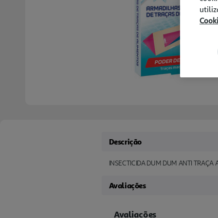
utili
Cook
Descrição
INSECTICIDA DUM DUM ANTI TRAÇA
Avaliações