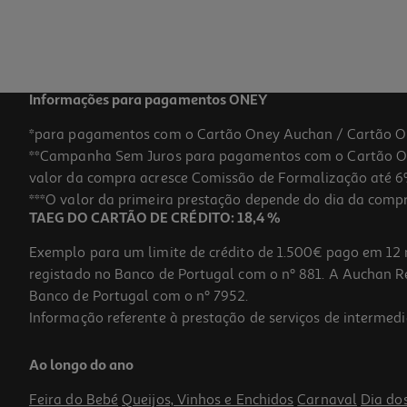
2,49 €
Informações para pagamentos ONEY
*para pagamentos com o Cartão Oney Auchan / Cartão O
**Campanha Sem Juros para pagamentos com o Cartão Oney
valor da compra acresce Comissão de Formalização até 6%
***O valor da primeira prestação depende do dia da compra,
TAEG DO CARTÃO DE CRÉDITO: 18,4 %
Exemplo para um limite de crédito de 1.500€ pago em 12 
registado no Banco de Portugal com o nº 881. A Auchan Ret
Banco de Portugal com o nº 7952.
Informação referente à prestação de serviços de intermedi
Antitraças Orphea Lavanda 12un
Ao longo do ano
0.25 €/un
Feira do Bebé
Queijos, Vinhos e Enchidos
Carnaval
Dia do