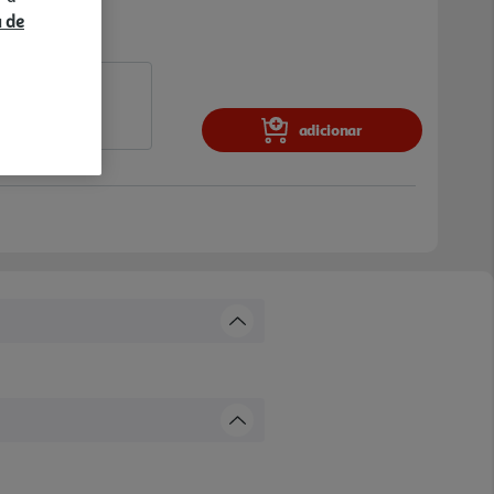
a de
adicionar