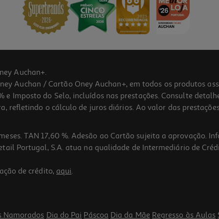
ney Auchan+.
 Auchan / Cartão Oney Auchan+, em todos os produtos assina
 e Imposto do Selo, incluídos nas prestações. Consulte detal
 refletindo o cálculo de juros diários. Ao valor das prestações
meses. TAN 17,60 %. Adesão ao Cartão sujeita a aprovação. In
ail Portugal, S.A. atua na qualidade de Intermediário de Crédi
3.0
(1)
ação de crédito,
aqui
.
s Namorados
Dia do Pai
Páscoa
Dia da Mãe
Regresso às Aulas