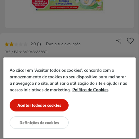
2.0
(1)
Faça a sua avaliação
Leu
uma
Ref. / EAN:
8410436337601
avaliação.
Link
6.99 €/un
para
Ao clicar em "Aceitar todos os cookies", concorda com o
a
-36%
mesma
armazenamento de cookies no seu dispositivo para melhorar
página.
a navegação no site, analisar a utilização do site e ajudar nas
Price reduced from
to
nossas iniciativas de marketing.
Política de Cookies
10,99 €
6,99 €
Aceitar todos os cookies
Promoção:
de 2/6/2026 a 2/9/2026
Notas de preparação
Definições de cookies