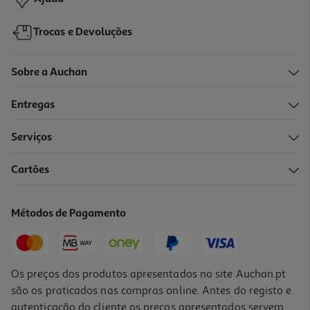
Trocas e Devoluções
Sobre a Auchan
Entregas
-50%
Serviços
Cartões
Inseticida Eléctrico Dum Dum Liq Lavanda Apa+1rec 1un
3.5 €/un
Métodos de Pagamento
Price reduced from
to
13,99 €
6,99 €
Promoção
Os preços dos produtos apresentados no site Auchan.pt
são os praticados nas compras online. Antes do registo e
autenticação do cliente os preços apresentados servem