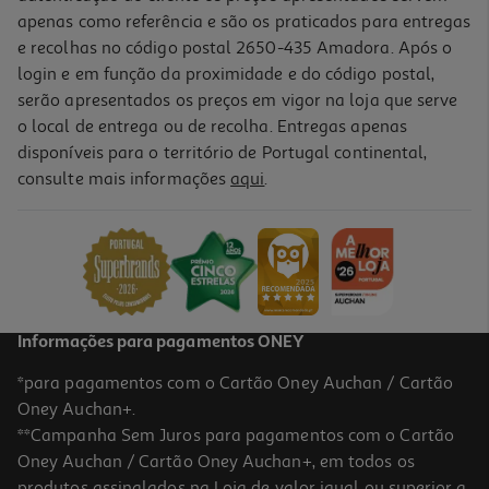
apenas como referência e são os praticados para entregas
e recolhas no código postal 2650-435 Amadora. Após o
login e em função da proximidade e do código postal,
-45%
serão apresentados os preços em vigor na loja que serve
o local de entrega ou de recolha. Entregas apenas
disponíveis para o território de Portugal continental,
consulte mais informações
aqui
.
Insecticida Elétrico+recarga Dum Dum Pro Essentials 45 Noites
7.19 €/un
Price reduced from
to
12,99 €
7,19 €
Promoção
Informações para pagamentos ONEY
*para pagamentos com o Cartão Oney Auchan / Cartão
Oney Auchan+.
**Campanha Sem Juros para pagamentos com o Cartão
Oney Auchan / Cartão Oney Auchan+, em todos os
-15%
produtos assinalados na Loja de valor igual ou superior a