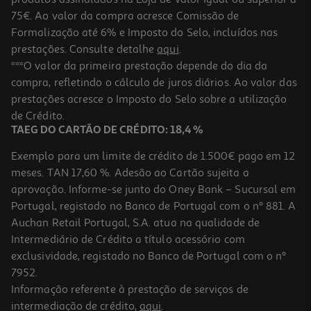
75€. Ao valor da compra acresce Comissão de
Formalização até 6% e Imposto do Selo, incluídos nas
prestações. Consulte detalhe
aqui
.
Insecticida Eléctrico Dum Dum Rec Mosc/mosq 45 Noites 1 Un
***O valor da primeira prestação depende do dia da
compra, refletindo o cálculo de juros diários. Ao valor das
4.99 €/un
Price reduced from
to
prestações acresce o Imposto do Selo sobre a utilização
5,89 €
4,99 €
de Crédito.
Promoção
TAEG DO CARTÃO DE CRÉDITO: 18,4 %
Exemplo para um limite de crédito de 1.500€ pago em 12
meses. TAN 17,60 %. Adesão ao Cartão sujeita a
aprovação. Informe-se junto do Oney Bank – Sucursal em
Portugal, registado no Banco de Portugal com o nº 881. A
Auchan Retail Portugal, S.A. atua na qualidade de
Intermediário de Crédito a título acessório com
-25%
exclusividade, registado no Banco de Portugal com o nº
7952.
Informação referente à prestação de serviços de
intermediação de crédito,
aqui
.