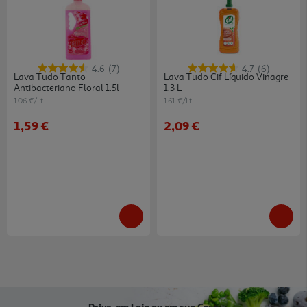
4.6
(7)
4.7
(6)
Lava Tudo Tanto
Lava Tudo Cif Líquido Vinagre
Antibacteriano Floral 1.5l
1.3 L
1.06 €/Lt
1.61 €/Lt
1,59 €
2,09 €
Drive, em Loja ou em sua Casa