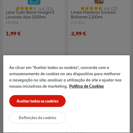
4.4
(13)
4.8
(17)
Lava Tudo Boost Vinagre E
Limpa Madeiras Sonasol
Lavanda Ajax 1000ml
Brilhante 1.100ml
1.99 €/Lt
2.72 €/Lt
1,99 €
2,99 €
Ao clicar em "Aceitar todos os cookies", concorda com o
armazenamento de cookies no seu dispositivo para melhorar
a navegação no site, analisar a utilização do site e ajudar nas
nossas iniciativas de marketing.
Política de Cookies
Aceitar todos os cookies
Definições de cookies
4.8
(19)
4.5
(16)
Lava Tudo Auchan Madeiras 1l
Lava Tudo Festa De Flores
Fragrância Flores Lavanda
Ajax 1250ml