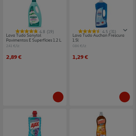
4.8
(19)
4.5
(31)
Lava Tudo Sanytol
Lava Tudo Auchan Frescura
Pavimentos E Superfícies 1.2 L
1.5l
2.41 €/Lt
0.86 €/Lt
2,89 €
1,29 €