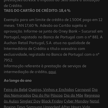
prestações acresce o Imposto do Selo sobre a utilização
de Crédito.
TAEG DO CARTÃO DE CRÉDITO: 18,4 %
Exemplo para um limite de crédito de 1.500€ pago em 12
meses. TAN 17,60 %. Adesão ao Cartão sujeita a
aprovação. Informe-se junto do Oney Bank – Sucursal em
Portugal, registado no Banco de Portugal com o nº 881. A
Auchan Retail Portugal, S.A. atua na qualidade de
Intermediário de Crédito a título acessório com
exclusividade, registado no Banco de Portugal com o nº
7952.
Informação referente à prestação de serviços de
intermediação de crédito,
aqui
.
Ao longo do ano
Feira do Bebé
Queijos, Vinhos e Enchidos
Carnaval
Dia
dos Namorados
Dia do Pai
Páscoa
Dia da Mãe
Regresso
às Aulas
Singles' Day
Black Friday
Cyber Monday
Natal
Boxing Days
Samsung Unpacked
After Hours
Vida