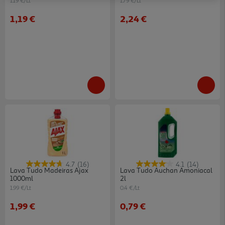
1.19 €/Lt
1.79 €/Lt
1,19 €
2,24 €
4.7
(16)
4.1
(14)
Lava Tudo Madeiras Ajax
Lava Tudo Auchan Amoniacal
1000ml
2l
1.99 €/Lt
0.4 €/Lt
1,99 €
0,79 €