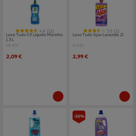
4.6
(12)
3.5
(2)
Lava Tudo Cif Líquido Marinho
Lava Tudo Ajax Lavanda 2l
1.3 L
1.61 €/Lt
1.5 €/Lt
2,09 €
2,99 €
-50%