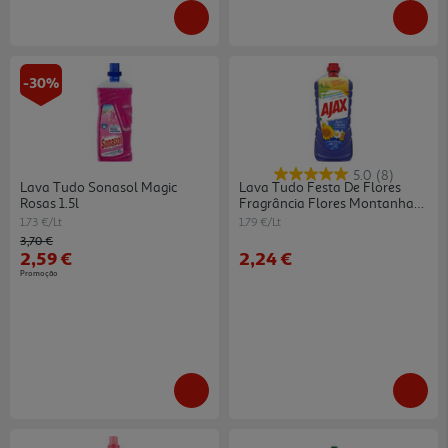
-30%
5.0
(8)
Lava Tudo Sonasol Magic
Lava Tudo Festa De Flores
Rosas 1.5l
Fragrância Flores Montanha
Ajax 1250ml
1.73 €/Lt
1.79 €/Lt
Price reduced from
to
3,70 €
2,59 €
2,24 €
Promoção