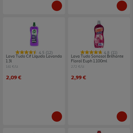
4.5
(12)
4.8
(11)
Lava Tudo Cif Líquido Lavanda
Lava Tudo Sonasol Brilhante
1.3l
Floral Euph 1.100ml
1.61 €/Lt
2.72 €/Lt
2,09 €
2,99 €