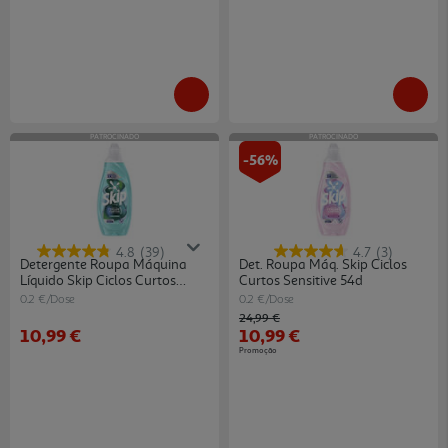
PATROCINADO
PATROCINADO
-56%
4.8
(39)
4.7
(3)
Detergente Roupa Máquina
Det. Roupa Máq. Skip Ciclos
Líquido Skip Ciclos Curtos
Curtos Sensitive 54d
Eficácia 54d
0.2 €/Dose
0.2 €/Dose
Price reduced from
to
24,99 €
10,99 €
10,99 €
Promoção