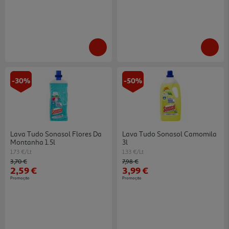
-30%
-50%
Lava Tudo Sonasol Flores Da
Lava Tudo Sonasol Camomila
Montanha 1.5l
3l
1.73 €/Lt
1.33 €/Lt
Price reduced from
to
Price reduced from
to
3,70 €
7,98 €
2,59 €
3,99 €
Promoção
Promoção